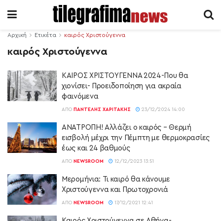
Αρχική
Ετικέτα
καιρός Χριστούγεννα
καιρός Χριστούγεννα
ΚΑΙΡΟΣ ΧΡΙΣΤΟΥΓΕΝΝΑ 2024-Που θα
χιονίσει- Προειδοποίηση για ακραία
φαινόμενα
ΑΠΌ
ΠΑΝΤΕΛΉΣ ΧΑΡΙΤΆΚΗΣ
23/12/2024 14:00
ΑΝΑΤΡΟΠΗ! Αλλάζει ο καιρός – Θερμή
εισβολή μέχρι την Πέμπτη με θερμοκρασίες
έως και 24 βαθμούς
ΑΠΌ
NEWSROOM
12/12/2023 13:51
Μερομήνια: Τι καιρό θα κάνουμε
Χριστούγεννα και Πρωτοχρονιά
ΑΠΌ
NEWSROOM
17/12/2021 12:41
Καιρός Χριστούγεννα σε Αθήνα-