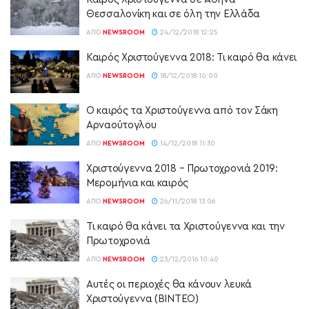
Θεσσαλονίκη και σε όλη την Ελλάδα
ΑΠΌ
NEWSROOM
24/12/2018 12:25
Καιρός Χριστούγεννα 2018: Τι καιρό θα κάνει
ΑΠΌ
NEWSROOM
18/12/2018 10:00
Ο καιρός τα Χριστούγεννα από τον Σάκη
Αρναούτογλου
ΑΠΌ
NEWSROOM
14/12/2018 11:30
Χριστούγεννα 2018 – Πρωτοχρονιά 2019:
Μερομήνια και καιρός
ΑΠΌ
NEWSROOM
26/11/2018 13:06
Τι καιρό θα κάνει τα Χριστούγεννα και την
Πρωτοχρονιά
ΑΠΌ
NEWSROOM
23/12/2016 10:40
Αυτές οι περιοχές θα κάνουν λευκά
Χριστούγεννα (ΒΙΝΤΕΟ)