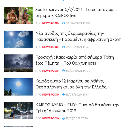
Spoiler survivor 4/7/2021 : Ποιος αποχωρεί
σήμερα – ΚΑΙΡΟΣ live
ΑΠΌ
NEWSROOM
04/07/2021 15:00
Νέα άνοδος της θερμοκρασίας την
Παρασκευή – Παραμένει η αφρικανική σκόνη
ΑΠΌ
NEWSROOM
06/05/2021 13:30
Προσοχή : Κακοκαιρία από σήμερα Τρίτη
έως Πέμπτη – Πού θα χτυπήσει
ΑΠΌ
NEWSROOM
30/03/2021 14:00
Καιρός αύριο 12 Μαρτίου σε Αθήνα,
Θεσσαλονίκη και σε όλη την Ελλάδα
ΑΠΌ
NEWSROOM
11/03/2020 17:54
ΚΑΙΡΟΣ ΑΥΡΙΟ – ΕΜΥ : Τι καιρό θα κάνει την
Τρίτη 16 Ιουλίου 2019
ΑΠΌ
NEWSROOM
15/07/2019 17:50