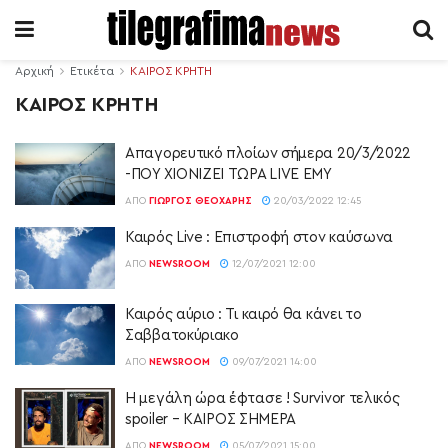
Αρχική
Ετικέτα
ΚΑΙΡΟΣ ΚΡΗΤΗ
ΚΑΙΡΟΣ ΚΡΗΤΗ
Απαγορευτικό πλοίων σήμερα 20/3/2022
-ΠΟΥ ΧΙΟΝΙΖΕΙ ΤΩΡΑ LIVE ΕΜΥ
ΑΠΌ
ΓΙΏΡΓΟΣ ΘΕΟΧΆΡΗΣ
20/03/2022 12:45
Καιρός Live : Επιστροφή στον καύσωνα
ΑΠΌ
NEWSROOM
12/07/2021 12:00
Καιρός αύριο : Τι καιρό θα κάνει το
Σαββατοκύριακο
ΑΠΌ
NEWSROOM
09/07/2021 14:00
Η μεγάλη ώρα έφτασε ! Survivor τελικός
spoiler – ΚΑΙΡΟΣ ΣΗΜΕΡΑ
ΑΠΌ
NEWSROOM
05/07/2021 15:00