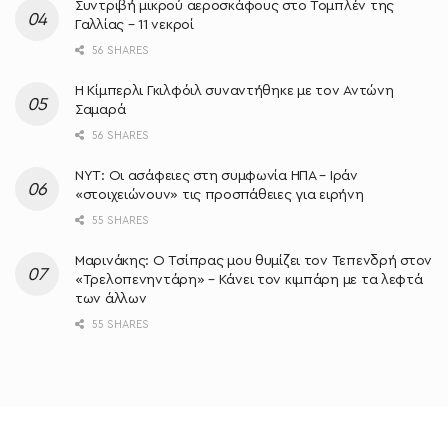
Συντριβή μικρού αεροσκάφους στο Τομπλέν της
Γαλλίας – 11 νεκροί
56 SHARES
Η Κίμπερλι Γκιλφόιλ συναντήθηκε με τον Αντώνη
Σαμαρά
56 SHARES
NYT: Οι ασάφειες στη συμφωνία ΗΠΑ – Ιράν
«στοιχειώνουν» τις προσπάθειες για ειρήνη
55 SHARES
Μαρινάκης: Ο Τσίπρας μου θυμίζει τον Τεπενδρή στον
«Τρελοπενηντάρη» – Κάνει τον κιμπάρη με τα λεφτά
των άλλων
55 SHARES