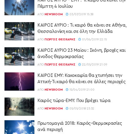
ΚΑΙΡΟΣ ΑΥΡΙΟ – ΕΜΥ : Τι καιρό θα κάνει την
Πέμπτη 4 Ιουλίου
ΑΠΌ
NEWSROOM
03/07/2019 15:38
ΚΑΙΡΟΣ ΑΥΡΙΟ : Τι καιρό θα κάνει σε Αθήνα,
Θεσσαλονίκη και σε όλη την Ελλάδα
ΑΠΌ
ΓΙΏΡΓΟΣ ΘΕΟΧΆΡΗΣ
01/06/2019 22:15
ΚΑΙΡΟΣ ΑΥΡΙΟ 23 Μαϊου : Σκόνη, βροχές και
άνοδος θερμοκρασίας
ΑΠΌ
ΓΙΏΡΓΟΣ ΘΕΟΧΆΡΗΣ
22/05/2019 21:09
ΚΑΙΡΟΣ ΕΜΥ: Κακοκαιρία θα χτυπήσει την
Αττική-Τι καιρό θα κάνει σε άλλες περιοχές
ΑΠΌ
NEWSROOM
15/04/2019 21:00
Καιρός τώρα-ΕΜΥ: Που βρέχει τώρα
ΑΠΌ
NEWSROOM
05/05/2018 23:32
Πρωτομαγιά 2018: Καιρός-Θερμοκρασίες
ανά περιοχή