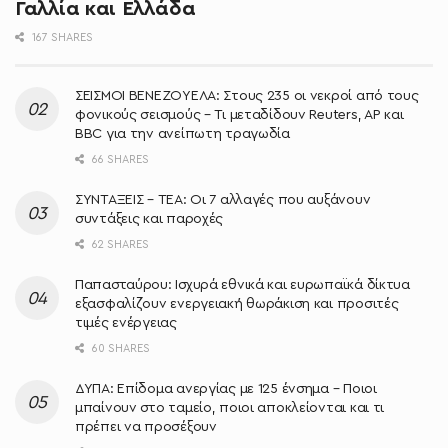
Γαλλία και Ελλάδα
167 SHARES
ΣΕΙΣΜΟΙ ΒΕΝΕΖΟΥΕΛΑ: Στους 235 οι νεκροί από τους
φονικούς σεισμούς – Τι μεταδίδουν Reuters, AP και
BBC για την ανείπωτη τραγωδία
66 SHARES
ΣΥΝΤΑΞΕΙΣ – ΤΕΑ: Οι 7 αλλαγές που αυξάνουν
συντάξεις και παροχές
62 SHARES
Παπασταύρου: Ισχυρά εθνικά και ευρωπαϊκά δίκτυα
εξασφαλίζουν ενεργειακή θωράκιση και προσιτές
τιμές ενέργειας
60 SHARES
ΔΥΠΑ: Επίδομα ανεργίας με 125 ένσημα – Ποιοι
μπαίνουν στο ταμείο, ποιοι αποκλείονται και τι
πρέπει να προσέξουν