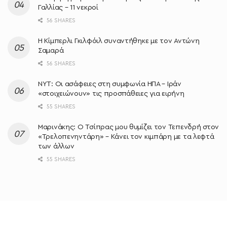
Γαλλίας – 11 νεκροί
56 SHARES
Η Κίμπερλι Γκιλφόιλ συναντήθηκε με τον Αντώνη
Σαμαρά
56 SHARES
NYT: Οι ασάφειες στη συμφωνία ΗΠΑ – Ιράν
«στοιχειώνουν» τις προσπάθειες για ειρήνη
55 SHARES
Μαρινάκης: Ο Τσίπρας μου θυμίζει τον Τεπενδρή στον
«Τρελοπενηντάρη» – Κάνει τον κιμπάρη με τα λεφτά
των άλλων
55 SHARES