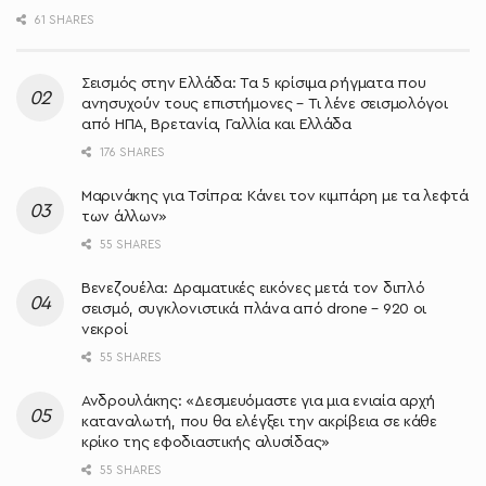
61 SHARES
Σεισμός στην Ελλάδα: Τα 5 κρίσιμα ρήγματα που
ανησυχούν τους επιστήμονες – Τι λένε σεισμολόγοι
από ΗΠΑ, Βρετανία, Γαλλία και Ελλάδα
176 SHARES
Μαρινάκης για Τσίπρα: Κάνει τον κιμπάρη με τα λεφτά
των άλλων»
55 SHARES
Βενεζουέλα: Δραματικές εικόνες μετά τον διπλό
σεισμό, συγκλονιστικά πλάνα από drone – 920 οι
νεκροί
55 SHARES
Ανδρουλάκης: «Δεσμευόμαστε για μια ενιαία αρχή
καταναλωτή, που θα ελέγξει την ακρίβεια σε κάθε
κρίκο της εφοδιαστικής αλυσίδας»
55 SHARES