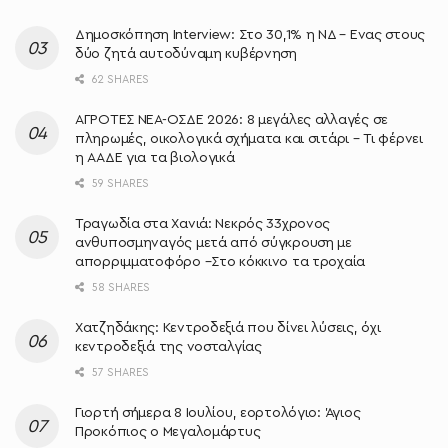
Δημοσκόπηση Interview: Στο 30,1% η ΝΔ – Ένας στους
δύο ζητά αυτοδύναμη κυβέρνηση
62 SHARES
ΑΓΡΟΤΕΣ ΝΕΑ-ΟΣΔΕ 2026: 8 μεγάλες αλλαγές σε
πληρωμές, οικολογικά σχήματα και σιτάρι – Τι φέρνει
η ΑΑΔΕ για τα βιολογικά
59 SHARES
Τραγωδία στα Χανιά: Νεκρός 33χρονος
ανθυποσμηναγός μετά από σύγκρουση με
απορριμματοφόρο –Στο κόκκινο τα τροχαία
58 SHARES
Χατζηδάκης: Κεντροδεξιά που δίνει λύσεις, όχι
κεντροδεξιά της νοσταλγίας
57 SHARES
Γιορτή σήμερα 8 Ιουλίου, εορτολόγιο: Άγιος
Προκόπιος ο Μεγαλομάρτυς