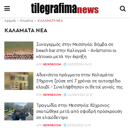
Αρχική
Ετικέτα
ΚΑΛΑΜΑΤΑ ΝΕΑ
ΚΑΛΑΜΑΤΑ ΝΕΑ
Συναγερμός στην Μεσσηνία: Βόμβα σε
beach bar στην Καλογριά – Ανάστατοι οι
κάτοικοι μετά την έκρηξη
ΑΠΌ
NEWSROOM
05/07/2024 14:01
Αδιανόητα πράγματα στην Καλαμάτα:
29χρονη ζούσε επί 7 χρόνια σε αυτοσχέδιο
κλουβί – Συνελήφθησαν οι θετοί γονείς της
ΑΠΌ
NEWSROOM
04/06/2024 12:31
Τραγωδία στην Μεσσηνία: 82χρονος
σκοτώθηκε μετά από σφοδρή πρόσκρουση
σε ελαιόδεντρο
ΑΠΌ
NEWSROOM
29/12/2023 14:31