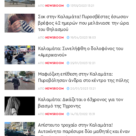
ΑΠΌ
NEWSROOM
17/05/2023 13:21
Σοκ στην Καλαμάτα! Πυροσβέστες έσωσαν
βρέφος 42 ημερών που μελάνιασε την ώρα
του θηλασμού
ΑΠΌ
NEWSROOM
19/04/2023 18:03
Καλαμάτα: Συνελήφθη ο δολοφόνος του
«Αμερικανού»
ΑΠΌ
NEWSROOM
25/01/2023 12:21
Μαφιόζικη επίθεση στην Καλαμάτα:
Πυροβόλησαν άνδρα στο κέντρο της πόλης
ΑΠΌ
NEWSROOM
20/01/2023 13:21
Καλαμάτα: Δικάζεται ο 63χρονος για τον
βιασμό της 11χρονης
ΑΠΌ
NEWSROOM
14/12/2022 13:31
Απίστευτο τροχαίο στην Καλαμάτα!
Αυτοκίνητο παρέσυρε δύο μαθητές και έναν