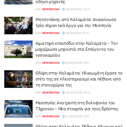
οδηγό μηχανής
ΑΠΌ
NEWSROOM
22/09/2022 12:21
Μητσοτάκης από Καλαμάτα: Ανακοίνωσε
τρία σημαντικά έργα για την Μεσσηνία
ΑΠΌ
NEWSROOM
16/06/2022 13:51
Αιματηρό επεισόδιο στην Καλαμάτα – Τον
μαχαίρωσε μπροστά στα Επείγοντα του
νοσοκομείου
ΑΠΌ
NEWSROOM
20/05/2022 13:21
Θλίψη στην Καλαμάτα: Ηλικιωμένη έχασε το
σπίτι της σε πλειστηριασμό και πέθανε από
τη στενοχώρια της
ΑΠΌ
NEWSROOM
22/02/2022 13:41
Μεσσηνία: Ανατροπή στη δολοφονία του
73χρονου – Νέα στοιχεία για τους δράστες
ΑΠΌ
NEWSROOM
21/02/2022 13:31
Θλίψη στην Καλαμάτα: Πέθανε 63χρονη από