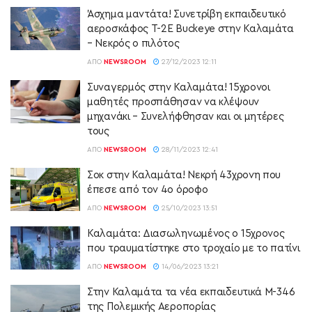
Άσχημα μαντάτα! Συνετρίβη εκπαιδευτικό
αεροσκάφος Τ-2Ε Βuckeye στην Καλαμάτα
– Νεκρός ο πιλότος
ΑΠΌ
NEWSROOM
27/12/2023 12:11
Συναγερμός στην Καλαμάτα! 15χρονοι
μαθητές προσπάθησαν να κλέψουν
μηχανάκι – Συνελήφθησαν και οι μητέρες
τους
ΑΠΌ
NEWSROOM
28/11/2023 12:41
Σοκ στην Καλαμάτα! Νεκρή 43χρονη που
έπεσε από τον 4ο όροφο
ΑΠΌ
NEWSROOM
25/10/2023 13:51
Καλαμάτα: Διασωληνωμένος ο 15χρονος
που τραυματίστηκε στο τροχαίο με το πατίνι
ΑΠΌ
NEWSROOM
14/06/2023 13:21
Στην Καλαμάτα τα νέα εκπαιδευτικά M-346
της Πολεμικής Αεροπορίας