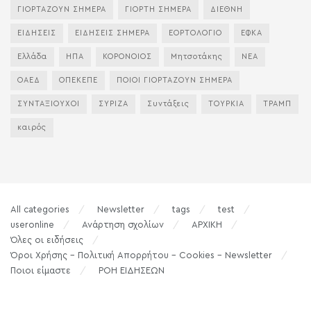
ΓΙΟΡΤΑΖΟΥΝ ΣΗΜΕΡΑ
ΓΙΟΡΤΗ ΣΗΜΕΡΑ
ΔΙΕΘΝΗ
ΕΙΔΗΣΕΙΣ
ΕΙΔΗΣΕΙΣ ΣΗΜΕΡΑ
ΕΟΡΤΟΛΟΓΙΟ
ΕΦΚΑ
Ελλάδα
ΗΠΑ
ΚΟΡΟΝΟΙΟΣ
Μητσοτάκης
ΝΕΑ
ΟΑΕΔ
ΟΠΕΚΕΠΕ
ΠΟΙΟΙ ΓΙΟΡΤΑΖΟΥΝ ΣΗΜΕΡΑ
ΣΥΝΤΑΞΙΟΥΧΟΙ
ΣΥΡΙΖΑ
Συντάξεις
ΤΟΥΡΚΙΑ
ΤΡΑΜΠ
καιρός
All categories
Newsletter
tags
test
useronline
Ανάρτηση σχολίων
ΑΡΧΙΚΗ
Όλες οι ειδήσεις
Όροι Χρήσης – Πολιτική Απορρήτου – Cookies – Newsletter
Ποιοι είμαστε
ΡΟΗ ΕΙΔΗΣΕΩΝ
© 2015 - 2022
tilegrafimanews.gr
| Produced by
etouch