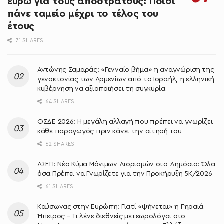
ευρώ για τους αποστράτους: Ποιοι
πάνε ταμείο μέχρι το τέλος του
έτους
71 SHARES
Αντώνης Σαμαράς: «Γενναίο βήμα» η αναγνώριση της
γενοκτονίας των Αρμενίων από το Ισραήλ, η ελληνική
κυβέρνηση να αξιοποιήσει τη συγκυρία
64 SHARES
ΟΣΔΕ 2026: Η μεγάλη αλλαγή που πρέπει να γνωρίζει
κάθε παραγωγός πριν κάνει την αίτησή του
62 SHARES
ΑΣΕΠ: Νέο Κύμα Μόνιμων Διορισμών στο Δημόσιο: Όλα
όσα Πρέπει να Γνωρίζετε για την Προκήρυξη 5Κ/2026
61 SHARES
Καύσωνας στην Ευρώπη: Γιατί «ψήνεται» η Γηραιά
Ήπειρος – Τι λένε διεθνείς μετεωρολόγοι στο