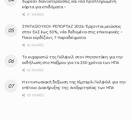
δωρεάν διανυκτερεύσεις και νέα προπληρωμένη
κάρτα για επιδόματα –
67 SHARES
ΣΥΝΤΑΞΙΟΥΧΟΙ- ΡΕΠΟΡΤΑΖ 2026: Έρχονται μειώσεις
στην ΕΑΣ έως 50%, νέα δεδομένα στις επικουρικές –
Ποιοι κερδίζουν, 7 παραδείγματα
64 SHARES
Το ευχαριστώ της Γκίλφοϊλ στον Μητσοτάκη για την
εκδήλωση στο Μαξίμου για τα 250 χρόνια των ΗΠΑ
62 SHARES
Η εντυπωσιακή δεξίωση της Κίμπερλι Γκιλφόιλ για την
επέτειο Διακήρυξης της Ανεξαρτησίας των ΗΠΑ
58 SHARES