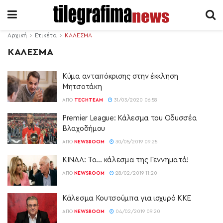
Αρχική
Ετικέτα
ΚΑΛΕΣΜΑ
ΚΑΛΕΣΜΑ
Κύμα ανταπόκρισης στην έκκληση
Μητσοτάκη
ΑΠΌ
TECHTEAM
31/03/2020 06:58
Premier League: Κάλεσμα του Οδυσσέα
Βλαχοδήμου
ΑΠΌ
NEWSROOM
30/05/2019 09:25
ΚΙΝΑΛ: Το… κάλεσμα της Γεννηματά!
ΑΠΌ
NEWSROOM
28/02/2019 11:20
Κάλεσμα Κουτσούμπα για ισχυρό ΚΚΕ
ΑΠΌ
NEWSROOM
04/02/2019 09:20