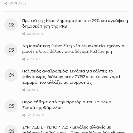
69 SHARES
Πρωτιά της Νέας Δημοκρατίας στο 29% καταγράφει η
δημοσκόπηση της MRB
65 SHARES
Δημοσκόπηση Pulse: 30 η Νέα Δημοκρατία, σχεδόν οι
μισοί πολίτες θέλουν αυτοδύναμη Κυβέρνηση
61 SHARES
Πολιτικός αναβρασμός: Σενάρια για κάλπες το
φθινόπωρο, διάλυση στον ΣΥΡΙΖΑ και το νέο χαρτί
Σαμαρά που αλλάζει τις ισορροπίες
60 SHARES
Παραιτήθηκε από την προεδρία του ΣΥΡΙΖΑ ο
Σωκράτης Φάμελλος
59 SHARES
ΣΥΝΤΑΞΕΙΣ – ΡΕΠΟΡΤΑΖ: 7 μεγάλες αλλαγές με
αυξήσεις έως 762 ευρώ – Ποιοι κερδίζουν δύο εθνικές