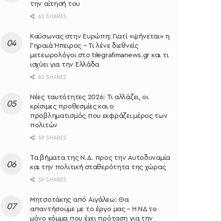
την αίτησή του
62 SHARES
Καύσωνας στην Ευρώπη: Γιατί «ψήνεται» η
Γηραιά Ήπειρος – Τι λένε διεθνείς
μετεωρολόγοι στο tilegrafimanews.gr και τι
ισχύει για την Ελλάδα
62 SHARES
Νέες ταυτότητες 2026: Τι αλλάζει, οι
κρίσιμες προθεσμίες και ο
προβληματισμός που εκφράζει μέρος των
πολιτών
59 SHARES
Τα βήματα της Ν.Δ. προς την Αυτοδυναμία
και την πολιτική σταθερότητα της χώρας
59 SHARES
Μητσοτάκης από Αιγάλεω: Θα
απαντήσουμε με το έργο μας – Η ΝΔ το
μόνο κόμμα που έχει πρόταση για την