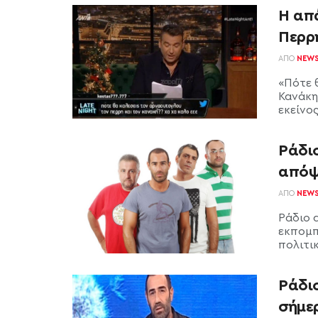
Η απ
Περρ
ΑΠΌ
NEW
«Πότε 
Κανάκη
εκείνος
Ράδιο
απόψ
ΑΠΌ
NEW
Ράδιο 
εκπομπ
πολιτικ
Ράδι
σήμερ