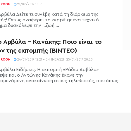
SROOM
21/02/2017 10:51
Αρβύλα Δείτε τι συνέβη κατά τη διάρκεια της
ής! Όπως αναφέρει το zappit.gr ένα τεχνικό
μα δυσκόλεψε την …ζωή ...
 Αρβύλα – Κανάκης: Ποιο είναι το
ον της εκπομπής (ΒΙΝΤΕΟ)
SROOM
24/01/2017 12:21 - ΕΝΗΜΈΡΩΣΗ 25/01/2017 20:20
Αρβύλα Ειδήσεις: Η εκπομπή «Ράδιο Αρβύλα»
εψε και ο Αντώνης Κανάκης έκανε την
αμενόμενη ανακοίνωση στους τηλεθεατές, που όπως