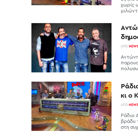
χωρίς 
μιλώντα
Αντώ
δημο
ΑΠΌ
NEW
Αντώνη
παρουσ
πολυσυ
Ράδι
κι ο 
ΑΠΌ
NEW
Ράδιο 
βράδυ 
στη συχ