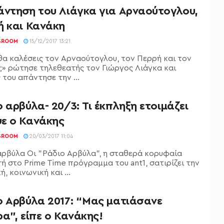
άντηση του Λιάγκα για Αρναούτογλου,
ή και Κανάκη
SROOM
15/12/2017 13:21
θα καλέσεις τον Αρναούτογλου, τον Περρή και τον
;» ρώτησε τηλεθεατής τον Γιώργος Λιάγκα και
 του απάντησε την ...
 αρβύλα- 20/3: Τι έκπληξη ετοιμάζει
ε ο Κανάκης
SROOM
20/03/2017 11:04
αρβύλα Οι "Ράδιο Αρβύλα", η σταθερά κορυφαία
ή στο Prime Time πρόγραμμα του ant1, σατιρίζει την
ή, κοινωνική και ...
ο Αρβύλα 2017: “Μας ματιάσανε
α”, είπε ο Κανάκης!