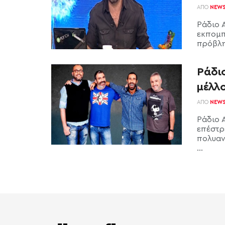
ΑΠΌ
NEW
Ράδιο 
εκπομπ
πρόβλη
Ράδιο
μέλλ
ΑΠΌ
NEW
Ράδιο 
επέστρ
πολυαν
...