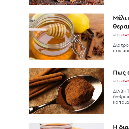
Μέλι 
θεραπ
ΑΠΌ
NEW
Διατρο
που μας
Πως 
ΑΠΌ
NEW
ΔΙΑΒΗΤ
άνθρωπ
κάποια
Η δια