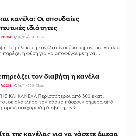
και κανέλα: Οι σπουδαίες
ευτικές ιδιότητες
SROOM
07/03/2017 19:07
φή Το μέλι και η κανέλα είναι δύο σημαντικά «όπλα»
 παρέχει η φύση για να αποφύγουμε η να ...
επηρεάζει τον διαβήτη η κανέλα
SROOM
14/11/2016 23:44
ΗΣ ΚΑΙ ΚΑΝΕΛΑ Περισσότεροι από 300 εκατ.
οι σε ολόκληρο τον κόσμο πάσχουν σήμερα από
 μορφή σακχαρώδη διαβήτη, ενώ ...
ίτα της κανέλας για να χάσετε άμεσα