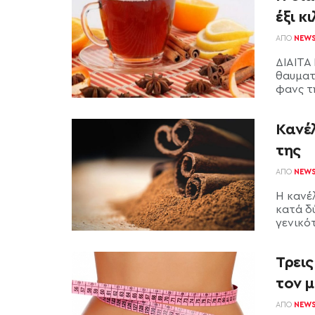
έξι κ
ΑΠΌ
NEW
ΔΙΑΙΤΑ
θαυματ
φανς τη
Κανέ
της
ΑΠΌ
NEW
Η κανέ
κατά δ
γενικότ
Τρει
τον 
ΑΠΌ
NEW