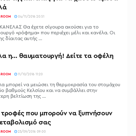
ιλά
SROOM
04/11/2016 20:51
 ΚΑΝΕΛΑΣ Θα έχετε σίγουρα ακούσει για το
ουργό «ρόφημα» που περιέχει μέλι και κανέλα. Oι
ς δίαιτας αυτής ...
λα η… θαυματουργή! Δείτε τα οφέλη
SROOM
11/10/2016 11:20
λα μπορεί να μειώσει τη θερμοκρασία του στομάχου
ύο βαθμούς Κελσίου και να συμβάλλει στην
ερη βελτίωση της ...
ς τροφές που μπορούν να ξυπνήσουν
μεταβολισμό σας
SROOM
23/09/2016 09:00