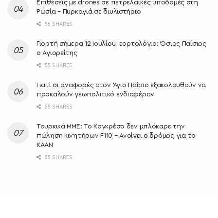
Επιθέσεις με drones σε πετρελαϊκές υποδομές στη
Ρωσία – Πυρκαγιά σε διυλιστήριο
56 SHARES
Γιορτή σήμερα 12 Ιουλίου, εορτολόγιο: Όσιος Παΐσιος
ο Αγιορείτης
55 SHARES
Γιατί οι αναφορές στον Άγιο Παΐσιο εξακολουθούν να
προκαλούν γεωπολιτικό ενδιαφέρον
55 SHARES
Τουρκικά ΜΜΕ: Το Κογκρέσο δεν μπλόκαρε την
πώληση κινητήρων F110 – Ανοίγει ο δρόμος για το
KAAN
55 SHARES