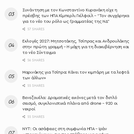
Συνάντηση με τον Κωνσταντίνο Κυρανάκη είχε η
πρέσβης των ΗΠΑ Κίμπερλι Γκίλφοϊλ – “Τον συγχάρηκα
για το νέο του ρόλο ως Γραμματέας της ΝΔ”
57 SHARES
Εκλογές 2027: Μητσοτάκης, Τσίπρας και Ανδρουλάκης
στην πρώτη γραμμή – Η μάχη για τη διακυβέρνηση και
το νέο Σύνταγμα
56 SHARES
Μαρινάκης για Τσίπρα: Κάνει τον κιμπάρη με τα λεφτά
των άλλων»
55 SHARES
Βενεζουέλα: Δραματικές εικόνες μετά τον διπλό
σεισμό, συγκλονιστικά πλάνα από drone – 920 οι
νεκροί
55 SHARES
NYT: Οι ασάφειες στη συμφωνία ΗΠΑ – Ιράν