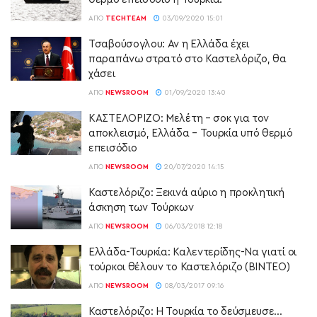
ΑΠΌ
TECHTEAM
03/09/2020 15:01
Τσαβούσογλου: Αν η Ελλάδα έχει
παραπάνω στρατό στο Καστελόριζο, θα
χάσει
ΑΠΌ
NEWSROOM
01/09/2020 13:40
ΚΑΣΤΕΛΟΡΙΖΟ: Μελέτη – σοκ για τον
αποκλεισμό, Ελλάδα – Τουρκία υπό θερμό
επεισόδιο
ΑΠΌ
NEWSROOM
20/07/2020 14:15
Καστελόριζο: Ξεκινά αύριο η προκλητική
άσκηση των Τούρκων
ΑΠΌ
NEWSROOM
06/03/2018 12:18
Ελλάδα-Τουρκία: Καλεντερίδης-Να γιατί οι
τούρκοι θέλουν το Καστελόριζο (ΒΙΝΤΕΟ)
ΑΠΌ
NEWSROOM
08/03/2017 09:16
Καστελόριζο: Η Τουρκία το δεύσμευσε…