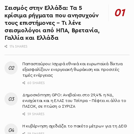
Σεισμός στην Ελλάδα: Τα 5
κρίσιμα ρήγματα που ανησυχούν
τους επιστήμονες – Τι λένε
σεισμολόγοι από ΗΠΑ, Βρετανία,
Γαλλία και Ελλάδα
174 SHARES
Παπασταύρου: Ισχυρά εθνικά και ευρωπαϊκά δίκτυα
εξασφαλίζουν ενεργειακή θωράκιση και προσιτές
τιμές ενέργειας
60 SHARES
Δημοσκόπηση GPO: Ανεβαίνει στο 29,4% η ΝΔ,
ενισχύεται και η ΕΛΑΣ του Τσίπρα – Πέφτει κι άλλο το
ΠΑΣΟΚ, σε πτώση ο ΣΥΡΙΖΑ
59 SHARES
Η κυβέρνηση σχεδιάζει το πακέτο μέτρων για τη ΔΕΘ
59 SHARES