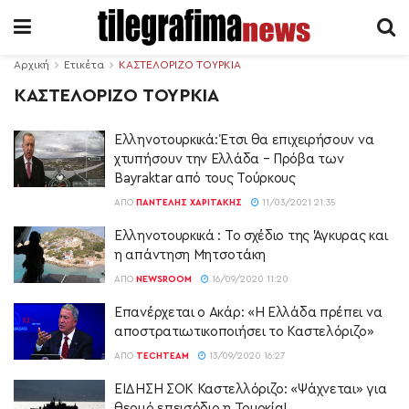
Αρχική
Ετικέτα
ΚΑΣΤΕΛΟΡΙΖΟ ΤΟΥΡΚΙΑ
ΚΑΣΤΕΛΟΡΙΖΟ ΤΟΥΡΚΙΑ
Ελληνοτουρκικά: Έτσι θα επιχειρήσουν να
χτυπήσουν την Ελλάδα – Πρόβα των
Bayraktar από τους Τούρκους
ΑΠΌ
ΠΑΝΤΕΛΉΣ ΧΑΡΙΤΆΚΗΣ
11/03/2021 21:35
Ελληνοτουρκικά : Το σχέδιο της Άγκυρας και
η απάντηση Μητσοτάκη
ΑΠΌ
NEWSROOM
16/09/2020 11:20
Επανέρχεται ο Ακάρ: «Η Ελλάδα πρέπει να
αποστρατιωτικοποιήσει το Καστελόριζο»
ΑΠΌ
TECHTEAM
13/09/2020 16:27
ΕΙΔΗΣΗ ΣΟΚ Καστελλόριζο: «Ψάχνεται» για
θερμό επεισόδιο η Τουρκία!