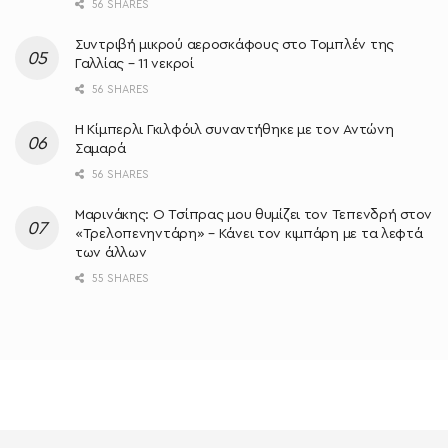
56 SHARES
Συντριβή μικρού αεροσκάφους στο Τομπλέν της
Γαλλίας – 11 νεκροί
56 SHARES
Η Κίμπερλι Γκιλφόιλ συναντήθηκε με τον Αντώνη
Σαμαρά
56 SHARES
Μαρινάκης: Ο Τσίπρας μου θυμίζει τον Τεπενδρή στον
«Τρελοπενηντάρη» – Κάνει τον κιμπάρη με τα λεφτά
των άλλων
55 SHARES