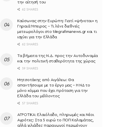
την αίτησή του
62 SHARES
Καύσωνας στην Ευρώπη: Γιατί «ψήνεται» η
Γηραιά Ήπειρος – Τι λένε διεθνείς
μετεωρολόγοι στο tilegrafimanews.gr και τι
ισχύει για την Ελλάδα
62 SHARES
Τα βήματα της Ν.Δ. προς την Αυτοδυναμία
και την πολιτική σταθερότητα της χώρας
59 SHARES
Μητσοτάκης από Αιγάλεω: Θα
απαντήσουμε με το έργο μας – Η ΝΔ το
μόνο κόμμα που έχει πρόταση για την
Ελλάδα του μέλλοντος
57 SHARES
ΑΓΡΟΤΙΚΑ: Ελαιόλαδο, πληρωμές και Νέοι
Αγρότες: Στα 5 ευρώ το ΠΟΠ Καλαμάτας,
αλλά χιλιάδες παραγωγοί περιμένουν