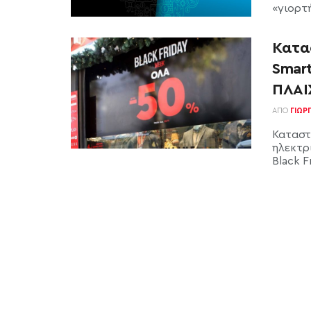
«γιορτ
Κατα
Smar
ΠΛΑΙ
ΑΠΌ
ΓΙΏΡ
Καταστ
ηλεκτρ
Black Fr