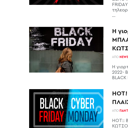
FRIDAY
τηλεορ
...
Η γι
ΜΠΛΑ
ΚΩΤΣ
ΑΠΌ
NEW
Η γιορ
2022- 
BLACK 
HOT! 
ΠΛΑΙ
ΑΠΌ
ΠΑΝΤ
HOT:: B
ΚΩΤΣΟΒ