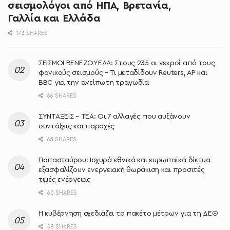
σεισμολόγοι από ΗΠΑ, Βρετανία,
Γαλλία και Ελλάδα
173 SHARES
ΣΕΙΣΜΟΙ ΒΕΝΕΖΟΥΕΛΑ: Στους 235 οι νεκροί από τους
φονικούς σεισμούς – Τι μεταδίδουν Reuters, AP και
BBC για την ανείπωτη τραγωδία
66 SHARES
ΣΥΝΤΑΞΕΙΣ – ΤΕΑ: Οι 7 αλλαγές που αυξάνουν
συντάξεις και παροχές
63 SHARES
Παπασταύρου: Ισχυρά εθνικά και ευρωπαϊκά δίκτυα
εξασφαλίζουν ενεργειακή θωράκιση και προσιτές
τιμές ενέργειας
60 SHARES
Η κυβέρνηση σχεδιάζει το πακέτο μέτρων για τη ΔΕΘ
58 SHARES