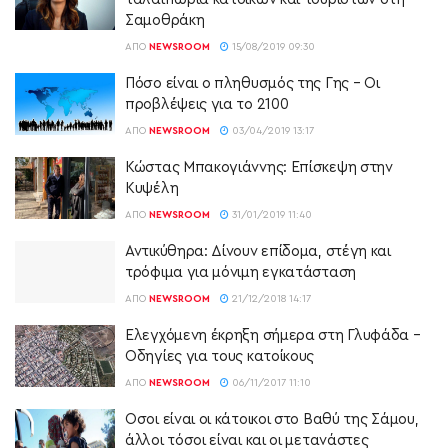
Σαμοθράκη
ΑΠΌ
NEWSROOM
15/08/2019 09:30
Πόσο είναι ο πληθυσμός της Γης – Οι
προβλέψεις για το 2100
ΑΠΌ
NEWSROOM
03/04/2019 13:17
Κώστας Μπακογιάννης: Επίσκεψη στην
Κυψέλη
ΑΠΌ
NEWSROOM
31/01/2019 11:40
Αντικύθηρα: Δίνουν επίδομα, στέγη και
τρόφιμα για μόνιμη εγκατάσταση
ΑΠΌ
NEWSROOM
21/12/2018 14:17
Ελεγχόμενη έκρηξη σήμερα στη Γλυφάδα –
Οδηγίες για τους κατοίκους
ΑΠΌ
NEWSROOM
06/11/2017 11:10
Οσοι είναι οι κάτοικοι στο Βαθύ της Σάμου,
άλλοι τόσοι είναι και οι μετανάστες