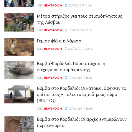
ΑΠΌ
NEWSROOM
21/09/2017 11:20
Μέτρα στήριξης για τους σεισμόπληκτους
της Λέσβου
ΑΠΌ
NEWSROOM
05/07/2017 12:37
Γέμισε φίδια η Λάρισα
ΑΠΌ
NEWSROOM
24/06/2017 23:35
Βόμβα-Κορδελιό: Πόσο στοίχισε η
επιχείρηση απομάκρυνσης
ΑΠΌ
NEWSROOM
14/02/2017 16:27
Βόμβα στο Κορδελιό: Οι κάτοικοι άφησαν τα
σπίτια τους – Τελευταίες ειδήσεις τώρα
(ΒΙΝΤΕΟ)
ΑΠΌ
NEWSROOM
12/02/2017 11:05
Βόμβα στο Κορδελιό: Οι αρχές ενημερώνουν
πόρτα-πόρτα