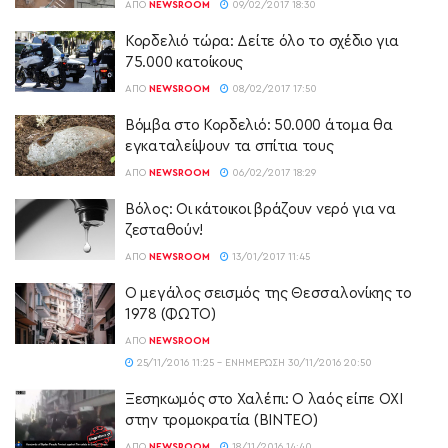
ΑΠΌ
NEWSROOM
09/02/2017 18:30
Κορδελιό τώρα: Δείτε όλο το σχέδιο για
75.000 κατοίκους
ΑΠΌ
NEWSROOM
08/02/2017 17:50
Βόμβα στο Κορδελιό: 50.000 άτομα θα
εγκαταλείψουν τα σπίτια τους
ΑΠΌ
NEWSROOM
06/02/2017 18:29
Βόλος: Οι κάτοικοι βράζουν νερό για να
ζεσταθούν!
ΑΠΌ
NEWSROOM
13/01/2017 11:45
Ο μεγάλος σεισμός της Θεσσαλονίκης το
1978 (ΦΩΤΟ)
ΑΠΌ
NEWSROOM
25/11/2016 11:25 - ΕΝΗΜΈΡΩΣΗ 30/11/2016 20:50
Ξεσηκωμός στο Χαλέπι: Ο λαός είπε ΟΧΙ
στην τρομοκρατία (ΒΙΝΤΕΟ)
ΑΠΌ
NEWSROOM
18/11/2016 14:40