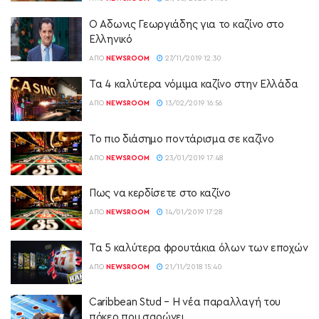
Ο Άδωνις Γεωργιάδης για το καζίνο στο
Ελληνικό
ΑΠΌ
NEWSROOM
27/11/2019 12:30
Τα 4 καλύτερα νόμιμα καζίνο στην Ελλάδα
ΑΠΌ
NEWSROOM
13/02/2019 16:56
Το πιο διάσημο ποντάρισμα σε καζίνο
ΑΠΌ
NEWSROOM
23/01/2019 17:48
Πως να κερδίσετε στο καζίνο
ΑΠΌ
NEWSROOM
14/01/2019 17:28
Τα 5 καλύτερα φρουτάκια όλων των εποχών
ΑΠΌ
NEWSROOM
21/11/2018 15:40
Caribbean Stud – Η νέα παραλλαγή του
πόκερ που σαρώνει…