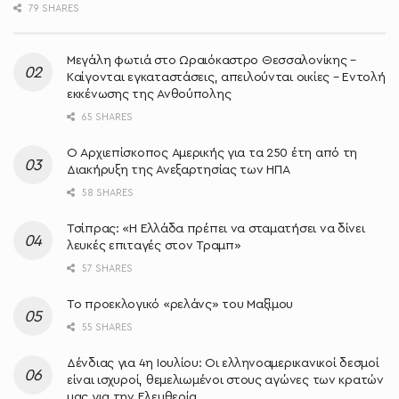
79 SHARES
Μεγάλη φωτιά στο Ωραιόκαστρο Θεσσαλονίκης –
Καίγονται εγκαταστάσεις, απειλούνται οικίες – Εντολή
εκκένωσης της Ανθούπολης
65 SHARES
O Αρχιεπίσκοπος Αμερικής για τα 250 έτη από τη
Διακήρυξη της Ανεξαρτησίας των ΗΠΑ
58 SHARES
Τσίπρας: «Η Ελλάδα πρέπει να σταματήσει να δίνει
λευκές επιταγές στον Τραμπ»
57 SHARES
Το προεκλογικό «ρελάνς» του Μαξίμου
55 SHARES
Δένδιας για 4η Ιουλίου: Οι ελληνοαμερικανικοί δεσμοί
είναι ισχυροί, θεμελιωμένοι στους αγώνες των κρατών
μας για την Ελευθερία