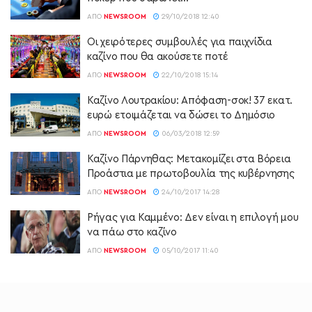
ΑΠΌ
NEWSROOM
29/10/2018 12:40
Οι χειρότερες συμβουλές για παιχνίδια
καζίνο που θα ακούσετε ποτέ
ΑΠΌ
NEWSROOM
22/10/2018 15:14
Καζίνο Λουτρακίου: Απόφαση-σοκ! 37 εκατ.
ευρώ ετοιμάζεται να δώσει το Δημόσιο
ΑΠΌ
NEWSROOM
06/03/2018 12:59
Καζίνο Πάρνηθας: Μετακομίζει στα Βόρεια
Προάστια με πρωτοβουλία της κυβέρνησης
ΑΠΌ
NEWSROOM
24/10/2017 14:28
Ρήγας για Καμμένο: Δεν είναι η επιλογή μου
να πάω στο καζίνο
ΑΠΌ
NEWSROOM
05/10/2017 11:40