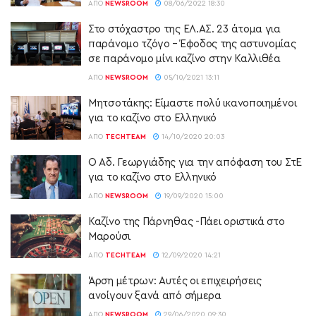
ΑΠΌ
NEWSROOM
08/06/2022 18:30
Στο στόχαστρο της ΕΛ.ΑΣ. 23 άτομα για
παράνομο τζόγο – Έφοδος της αστυνομίας
σε παράνομο μίνι καζίνο στην Καλλιθέα
ΑΠΌ
NEWSROOM
05/10/2021 13:11
Μητσοτάκης: Είμαστε πολύ ικανοποιημένοι
για το καζίνο στο Ελληνικό
ΑΠΌ
TECHTEAM
14/10/2020 20:03
Ο Άδ. Γεωργιάδης για την απόφαση του ΣτΕ
για το καζίνο στο Ελληνικό
ΑΠΌ
NEWSROOM
19/09/2020 15:00
Καζίνο της Πάρνηθας -Πάει οριστικά στο
Μαρούσι
ΑΠΌ
TECHTEAM
12/09/2020 14:21
Άρση μέτρων: Αυτές οι επιχειρήσεις
ανοίγουν ξανά από σήμερα
ΑΠΌ
NEWSROOM
29/06/2020 09:30