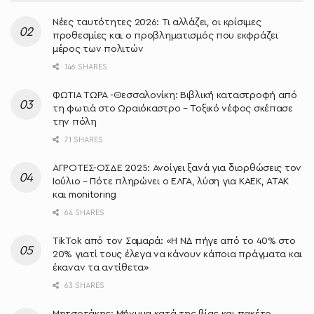
Νέες ταυτότητες 2026: Τι αλλάζει, οι κρίσιμες
προθεσμίες και ο προβληματισμός που εκφράζει
μέρος των πολιτών
146 SHARES
ΦΩΤΙΑ ΤΩΡΑ -Θεσσαλονίκη: Βιβλική καταστροφή από
τη φωτιά στο Ωραιόκαστρο – Τοξικό νέφος σκέπασε
την πόλη
71 SHARES
ΑΓΡΟΤΕΣ-ΟΣΔΕ 2025: Ανοίγει ξανά για διορθώσεις τον
Ιούλιο – Πότε πληρώνει ο ΕΛΓΑ, λύση για ΚΑΕΚ, ΑΤΑΚ
και monitoring
64 SHARES
TikTok από τον Σαμαρά: «Η ΝΔ πήγε από το 40% στο
20% γιατί τους έλεγα να κάνουν κάποια πράγματα και
έκαναν τα αντίθετα»
63 SHARES
Μητσοτάκης: Μήνυμα κατά της βίας και πακέτο