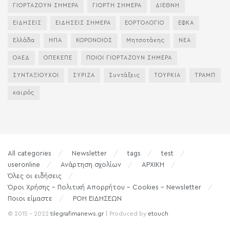
ΓΙΟΡΤΑΖΟΥΝ ΣΗΜΕΡΑ
ΓΙΟΡΤΗ ΣΗΜΕΡΑ
ΔΙΕΘΝΗ
ΕΙΔΗΣΕΙΣ
ΕΙΔΗΣΕΙΣ ΣΗΜΕΡΑ
ΕΟΡΤΟΛΟΓΙΟ
ΕΦΚΑ
Ελλάδα
ΗΠΑ
ΚΟΡΟΝΟΙΟΣ
Μητσοτάκης
ΝΕΑ
ΟΑΕΔ
ΟΠΕΚΕΠΕ
ΠΟΙΟΙ ΓΙΟΡΤΑΖΟΥΝ ΣΗΜΕΡΑ
ΣΥΝΤΑΞΙΟΥΧΟΙ
ΣΥΡΙΖΑ
Συντάξεις
ΤΟΥΡΚΙΑ
ΤΡΑΜΠ
καιρός
All categories
Newsletter
tags
test
useronline
Ανάρτηση σχολίων
ΑΡΧΙΚΗ
Όλες οι ειδήσεις
Όροι Χρήσης – Πολιτική Απορρήτου – Cookies – Newsletter
Ποιοι είμαστε
ΡΟΗ ΕΙΔΗΣΕΩΝ
© 2015 - 2022
tilegrafimanews.gr
| Produced by
etouch