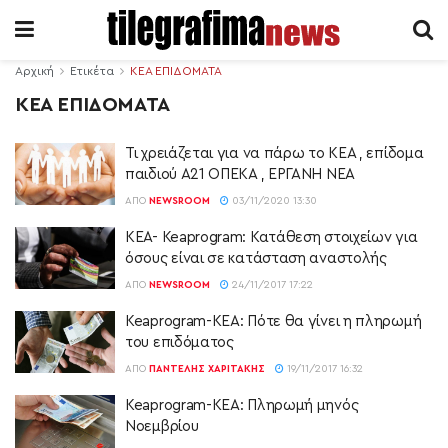
Αρχική
Ετικέτα
ΚΕΑ ΕΠΙΔΟΜΑΤΑ
ΚΕΑ ΕΠΙΔΟΜΑΤΑ
Τι χρειάζεται για να πάρω το ΚΕΑ , επίδομα
παιδιού Α21 ΟΠΕΚΑ , ΕΡΓΑΝΗ ΝΕΑ
ΑΠΌ
NEWSROOM
03/11/2020 13:30
ΚΕΑ- Keaprogram: Κατάθεση στοιχείων για
όσους είναι σε κατάσταση αναστολής
ΑΠΌ
NEWSROOM
24/11/2017 17:22
Keaprogram-ΚΕΑ: Πότε θα γίνει η πληρωμή
του επιδόματος
ΑΠΌ
ΠΑΝΤΕΛΉΣ ΧΑΡΙΤΆΚΗΣ
19/11/2017 16:32
Keaprogram-ΚΕΑ: Πληρωμή μηνός
Νοεμβρίου