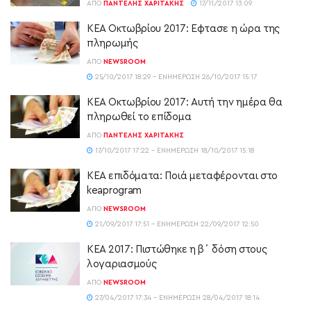
ΑΠΌ
ΠΑΝΤΕΛΉΣ ΧΑΡΙΤΆΚΗΣ
17/11/2017 13:09
ΚΕΑ Οκτωβρίου 2017: Εφτασε η ώρα της
πληρωμής
ΑΠΌ
NEWSROOM
25/10/2017 18:29 - ΕΝΗΜΈΡΩΣΗ 26/10/2017 15:17
ΚΕΑ Οκτωβρίου 2017: Αυτή την ημέρα θα
πληρωθεί το επίδομα
ΑΠΌ
ΠΑΝΤΕΛΉΣ ΧΑΡΙΤΆΚΗΣ
17/10/2017 17:22 - ΕΝΗΜΈΡΩΣΗ 18/10/2017 15:18
ΚΕΑ επιδόματα: Ποιά μεταφέρονται στο
keaprogram
ΑΠΌ
NEWSROOM
21/09/2017 17:51 - ΕΝΗΜΈΡΩΣΗ 22/09/2017 12:50
ΚΕΑ 2017: Πιστώθηκε η β΄ δόση στους
λογαριασμούς
ΑΠΌ
NEWSROOM
27/04/2017 17:34 - ΕΝΗΜΈΡΩΣΗ 28/04/2017 18:14