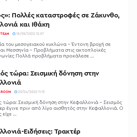
ός»: Πολλές καταστροφές σε Ζάκυνθο,
λονιά και Ιθάκη
TEAM
18/09/2020 12:07
ία του μεσογειακού κυκλώνα - Έντονη βροχή σε
και Μεσσηνία - Προβλήματα στις ακτοπλοϊκές
νωνίες Πολλά προβλήματα προκάλεσε ...
ός τώρα: Σεισμική δόνηση στην
λλονιά
SROOM
23/04/2020 11:13
ς τώρα: Σεισμική δόνηση στην Κεφαλλονιά - Σεισμός
τερ έγινε πριν από λίγο αισθητός στην Κεφαλλονιά. Ο
είχε ...
λλονιά-Ειδήσεις: Τρακτέρ