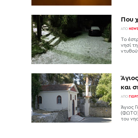
Που χ
ΑΠΌ
NEW
Το έστ
νησί τ
ντυθούν
Άγιο
και 
ΑΠΌ
ΓΙΏΡ
Άγιος 
(ΦΩΤΟ)
του νησ