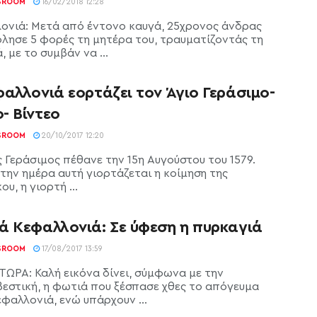
SROOM
16/02/2018 12:28
ονιά: Μετά από έντονο καυγά, 25χρονος άνδρας
λησε 5 φορές τη μητέρα του, τραυματίζοντάς τη
 με το συμβάν να ...
αλλονιά εορτάζει τον Άγιο Γεράσιμο-
- Βίντεο
SROOM
20/10/2017 12:20
ς Γεράσιμος πέθανε την 15η Αυγούστου του 1579.
 την ημέρα αυτή γιορτάζεται η κοίμηση της
υ, η γιορτή ...
ά Κεφαλλονιά: Σε ύφεση η πυρκαγιά
SROOM
17/08/2017 13:59
ΤΩΡΑ: Καλή εικόνα δίνει, σύμφωνα με την
εστική, η φωτιά που ξέσπασε χθες το απόγευμα
φαλλονιά, ενώ υπάρχουν ...