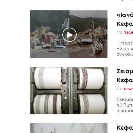
«Ιαν
Κεφα
ΑΠΌ
TECH
Η πορε
Ηλεία 
συγκοι
Σεισμ
Κεφα
ΑΠΌ
NEW
Σεισμό
4,1 Ρίχ
σεισμός 
Κεφα