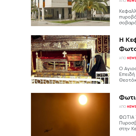
ΑΠΌ
NEW
Κεφαλλ
πυροβό
σοβαρά,
Η Κεφ
Φωτο
ΑΠΌ
NEW
Ο Άγιο
Επειδή
Θεοτόκο
Φωτι
ΑΠΌ
NEW
ΦΩΤΙΑ 
Πυροσβ
στην Κε