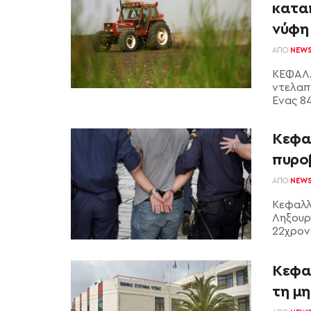
κατα
νύφη
ΑΠΌ
NEW
ΚΕΦΑΛΛ
ντελαπ
Ένας 84
Κεφα
πυρο
ΑΠΌ
NEW
Κεφαλλ
Ληξουρ
22χρονο
Κεφα
τη μ