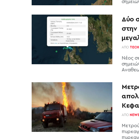
σημειώθ
Δύο 
στην 
μεγα
ΑΠΌ
TECH
Νέος σ
σημειώ
Αναθεω
Μετρο
απολ
Κεφα
ΑΠΌ
NEW
Μετρού
πυρκαγ
πυρκαγ