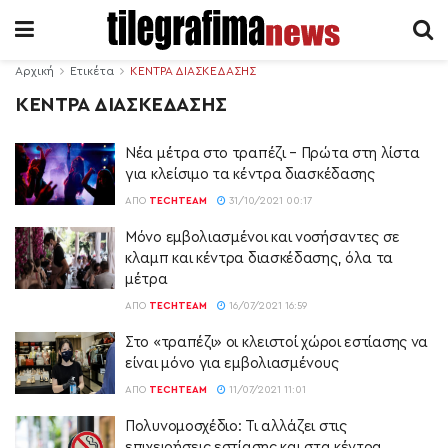
Αρχική
Ετικέτα
ΚΕΝΤΡΑ ΔΙΑΣΚΕΔΑΣΗΣ
ΚΕΝΤΡΑ ΔΙΑΣΚΕΔΑΣΗΣ
Νέα μέτρα στο τραπέζι – Πρώτα στη λίστα
για κλείσιμο τα κέντρα διασκέδασης
ΑΠΌ
TECHTEAM
31/10/2021 00:17
Μόνο εμβολιασμένοι και νοσήσαντες σε
κλαμπ και κέντρα διασκέδασης, όλα τα
μέτρα
ΑΠΌ
TECHTEAM
16/07/2021 16:59
Στο «τραπέζι» οι κλειστοί χώροι εστίασης να
είναι μόνο για εμβολιασμένους
ΑΠΌ
TECHTEAM
11/07/2021 11:01
Πολυνομοσχέδιο: Τι αλλάζει στις
επιχειρήσεις εστίασης και στα κέντρα