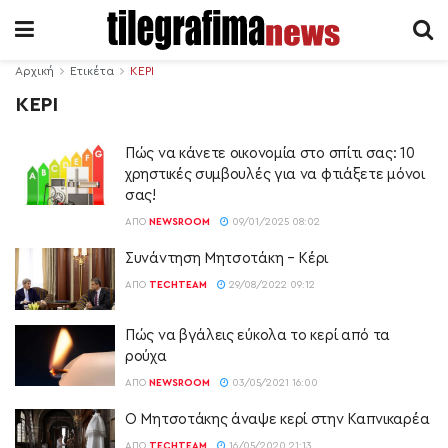
Αρχική
Ετικέτα
ΚΕΡΙ
ΚΕΡΙ
Πώς να κάνετε οικονομία στο σπίτι σας: 10
χρηστικές συμβουλές για να φτιάξετε μόνοι
σας!
ΑΠΌ
NEWSROOM
09/01/2025 08:02
Συνάντηση Μητσοτάκη – Κέρι
ΑΠΌ
TECHTEAM
29/08/2022 09:12
Πώς να βγάλεις εύκολα το κερί από τα
ρούχα
ΑΠΌ
NEWSROOM
03/05/2021 16:00
Ο Μητσοτάκης άναψε κερί στην Καπνικαρέα
ΑΠΌ
TECHTEAM
16/05/2020 21:13