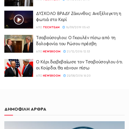
ΔΥΣΚΟΛΟ ΒΡΑΔΥ Ζάκυνθος: Ανεξέλεγκτη η
φωτιά στο Κερί
ΑΠΌ
TECHTEAM
16/09/2019 05:43
Τσαβούσογλου: Ο Γκιουλέν πίσω από τη
δολοφονία του Ρώσου πρέσβη
ΑΠΌ
NEWSROOM
21/12/2016 12:53
Ο Κέρι διαβεβαίωσε τον Τσαβούσογλου ότι
οι Κούρδοι θα κάνουν πίσω
ΑΠΌ
NEWSROOM
25/08/2016 16:20
ΔΗΜΟΦΙΛΗ ΑΡΘΡΑ