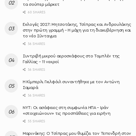
τα σούπερ μάρκετ
60 SHARES
Εκλογές 2027: Μητσοτάκης, Τσίπρας και Ανδρουλάκης
στην πρώτη γραμμή – Η μάχη για τη διακυβέρνηση και
το νέο Σύνταγμα
56 SHARES
Συντριβή μικρού αεροσκάφους στο Τομπλέν της
Γαλλίας – 11 νεκροί
56 SHARES
Η Κίμπερλι Γκιλφόιλ συναντήθηκε με τον Αντώνη
Σαμαρά
56 SHARES
NYT: Οι ασάφειες στη συμφωνία ΗΠΑ – Ιράν
«στοιχειώνουν» τις προσπάθειες για ειρήνη
55 SHARES
Μαρινάκης: Ο Τσίπρας μου θυμίζει τον Τεπενδρή στον