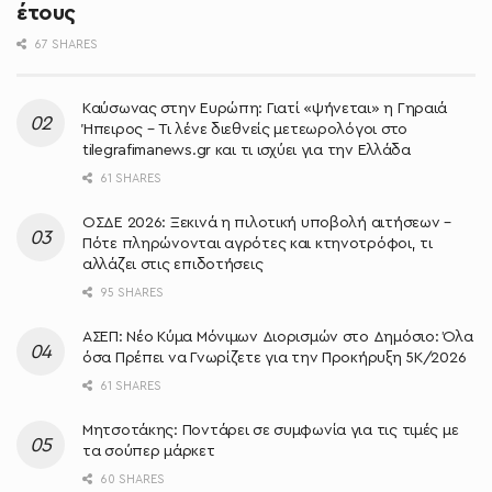
έτους
67 SHARES
Καύσωνας στην Ευρώπη: Γιατί «ψήνεται» η Γηραιά
Ήπειρος – Τι λένε διεθνείς μετεωρολόγοι στο
tilegrafimanews.gr και τι ισχύει για την Ελλάδα
61 SHARES
ΟΣΔΕ 2026: Ξεκινά η πιλοτική υποβολή αιτήσεων –
Πότε πληρώνονται αγρότες και κτηνοτρόφοι, τι
αλλάζει στις επιδοτήσεις
95 SHARES
ΑΣΕΠ: Νέο Κύμα Μόνιμων Διορισμών στο Δημόσιο: Όλα
όσα Πρέπει να Γνωρίζετε για την Προκήρυξη 5Κ/2026
61 SHARES
Μητσοτάκης: Ποντάρει σε συμφωνία για τις τιμές με
τα σούπερ μάρκετ
60 SHARES