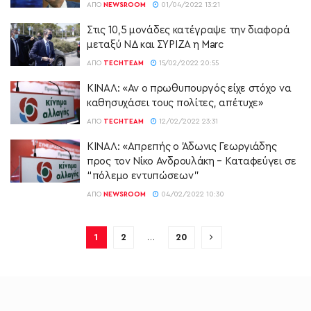
ΑΠΌ
NEWSROOM
01/04/2022 13:21
Στις 10,5 μονάδες κατέγραψε την διαφορά
μεταξύ ΝΔ και ΣΥΡΙΖΑ η Marc
ΑΠΌ
TECHTEAM
15/02/2022 20:55
ΚΙΝΑΛ: «Αν ο πρωθυπουργός είχε στόχο να
καθησυχάσει τους πολίτες, απέτυχε»
ΑΠΌ
TECHTEAM
12/02/2022 23:31
ΚΙΝΑΛ: «Απρεπής ο Άδωνις Γεωργιάδης
προς τον Νίκο Ανδρουλάκη – Καταφεύγει σε
“πόλεμο εντυπώσεων”
ΑΠΌ
NEWSROOM
04/02/2022 10:30
1
2
…
20