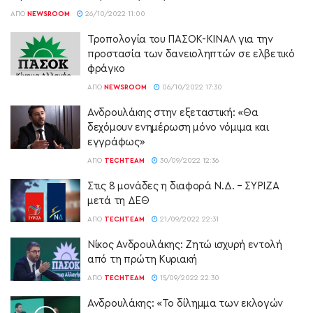
ΑΠΌ
NEWSROOM
26/10/2022 11:00
Τροπολογία του ΠΑΣΟΚ-ΚΙΝΑΛ για την
προστασία των δανειοληπτών σε ελβετικό
φράγκο
ΑΠΌ
NEWSROOM
06/10/2022 17:30
Ανδρουλάκης στην εξεταστική: «Θα
δεχόμουν ενημέρωση μόνο νόμιμα και
εγγράφως»
ΑΠΌ
TECHTEAM
30/09/2022 12:36
Στις 8 μονάδες η διαφορά Ν.Δ. – ΣΥΡΙΖΑ
μετά τη ΔΕΘ
ΑΠΌ
TECHTEAM
21/09/2022 22:31
Νίκος Ανδρουλάκης: Ζητώ ισχυρή εντολή
από τη πρώτη Κυριακή
ΑΠΌ
TECHTEAM
15/09/2022 22:30
Ανδρουλάκης: «Το δίλημμα των εκλογών