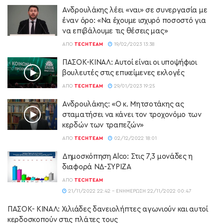
Ανδρουλάκης λέει «ναι» σε συνεργασία με
έναν όρο: «Να έχουμε ισχυρό ποσοστό για
να επιβάλουμε τις θέσεις μας»
ΑΠΌ
TECHTEAM
19/02/2023 13:38
ΠΑΣΟΚ-ΚΙΝΑΛ: Αυτοί είναι οι υποψήφιοι
βουλευτές στις επικείμενες εκλογές
ΑΠΌ
TECHTEAM
29/01/2023 19:25
Ανδρουλάκης: «Ο κ. Μητσοτάκης ας
σταματήσει να κάνει τον τροχονόμο των
κερδών των τραπεζών»
ΑΠΌ
TECHTEAM
02/12/2022 18:01
Δημοσκόπηση Alco: Στις 7,3 μονάδες η
διαφορά ΝΔ-ΣΥΡΙΖΑ
ΑΠΌ
TECHTEAM
21/11/2022 22:42 - ΕΝΗΜΈΡΩΣΗ 22/11/2022 00:47
ΠΑΣΟΚ- ΚΙΝΑΛ: Χιλιάδες δανειολήπτες αγωνιούν και αυτοί
κερδοσκοπούν στις πλάτες τους