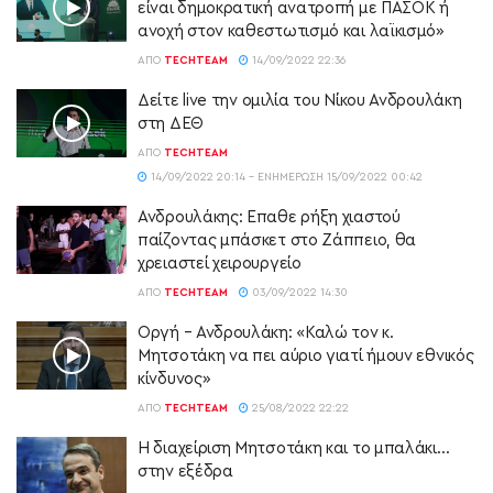
είναι δημοκρατική ανατροπή με ΠΑΣΟΚ ή
ανοχή στον καθεστωτισμό και λαϊκισμό»
ΑΠΌ
TECHTEAM
14/09/2022 22:36
Δείτε live την ομιλία του Νίκου Ανδρουλάκη
στη ΔΕΘ
ΑΠΌ
TECHTEAM
14/09/2022 20:14 - ΕΝΗΜΈΡΩΣΗ 15/09/2022 00:42
Ανδρουλάκης: Επαθε ρήξη χιαστού
παίζοντας μπάσκετ στο Ζάππειο, θα
χρειαστεί χειρουργείο
ΑΠΌ
TECHTEAM
03/09/2022 14:30
Οργή – Ανδρουλάκη: «Καλώ τον κ.
Μητσοτάκη να πει αύριο γιατί ήμουν εθνικός
κίνδυνος»
ΑΠΌ
TECHTEAM
25/08/2022 22:22
Η διαχείριση Μητσοτάκη και το μπαλάκι…
στην εξέδρα