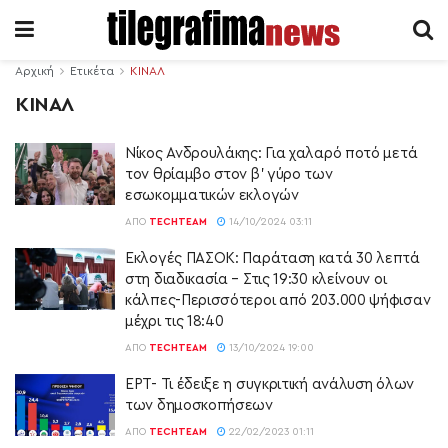
Αρχική
Ετικέτα
ΚΙΝΑΛ
ΚΙΝΑΛ
Νίκος Ανδρουλάκης: Για χαλαρό ποτό μετά
τον θρίαμβο στον β’ γύρο των
εσωκομματικών εκλογών
ΑΠΌ
TECHTEAM
14/10/2024 03:11
Eκλογές ΠΑΣΟΚ: Παράταση κατά 30 λεπτά
στη διαδικασία – Στις 19:30 κλείνουν οι
κάλπες-Περισσότεροι από 203.000 ψήφισαν
μέχρι τις 18:40
ΑΠΌ
TECHTEAM
13/10/2024 19:00
ΕΡΤ- Τι έδειξε η συγκριτική ανάλυση όλων
των δημοσκοπήσεων
ΑΠΌ
TECHTEAM
22/02/2023 01:11