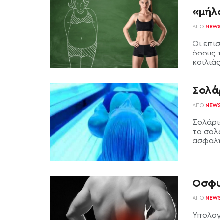
«μήλ
ΑΠΌ
NEW
Οι επι
όσους 
κοιλιάς
Σολάρ
ΑΠΌ
NEW
Σολάριο
το σολά
ασφαλή
Οσφυα
ΑΠΌ
NEW
Υπολογ