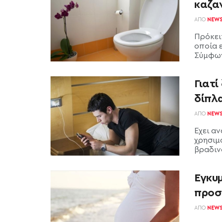
καζα
ΑΠΌ
NEW
Πρόκειτ
οποία ε
Σύμφωνα
Γιατί
δίπλ
ΑΠΌ
NEW
Έχει α
χρησιμ
βραδινό
Εγκυμ
προσ
ΑΠΌ
NEW