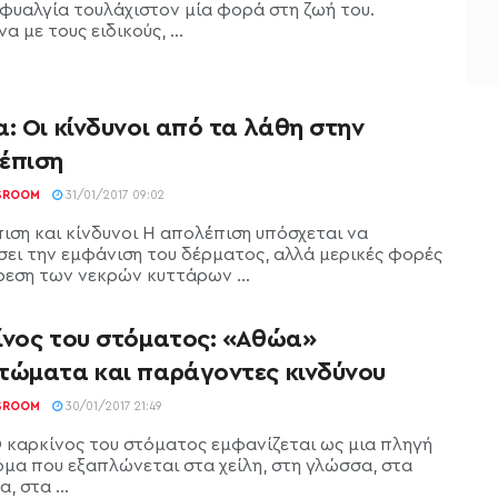
φυαλγία τουλάχιστον μία φορά στη ζωή του.
 με τους ειδικούς, ...
: Οι κίνδυνοι από τα λάθη στην
έπιση
SROOM
31/01/2017 09:02
ιση και κίνδυνοι Η απολέπιση υπόσχεται να
σει την εμφάνιση του δέρματος, αλλά μερικές φορές
ρεση των νεκρών κυττάρων ...
ίνος του στόματος: «Αθώα»
τώματα και παράγοντες κινδύνου
SROOM
30/01/2017 21:49
Ο καρκίνος του στόματος εμφανίζεται ως μια πληγή
όμα που εξαπλώνεται στα χείλη, στη γλώσσα, στα
, στα ...