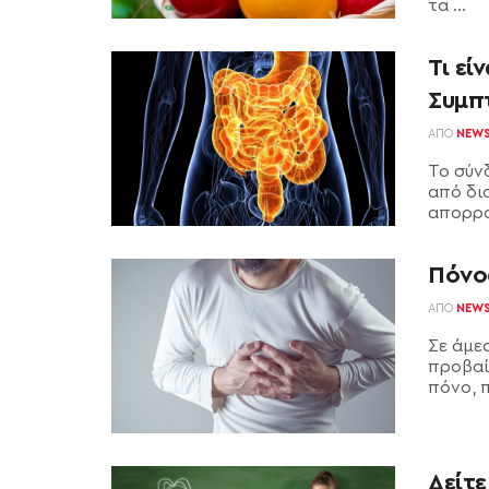
τα ...
Τι ε
Συμπ
ΑΠΌ
NEW
Το σύν
από δι
απορρο
Πόνος
ΑΠΌ
NEW
Σε άμε
προβαί
πόνο, π
Δείτ