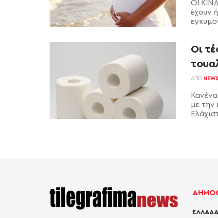
ΟΙ ΚΙΝ
έχουν ή
εγκυμον
Οι τέ
τουα
ΑΠΌ
NEW
Κανένα
με την 
Ελάχιστ
ΔΗΜΟΦ
ΕΛΛΑΔΑ