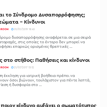
ίναι το Σύνδρομο Δυσαπορρόφησης;
τώματα – Κίνδυνοι
SROOM
01/01/2019 18:45
δρομο δυσαπορρόφησης αναφέρεται σε μια σειρά
αταραχές, στις οποίες το έντερο δεν μπορεί να
φήσει επαρκώς ορισμένες θρεπτικές ...
 στο στήθος: Παθήσεις και κίνδυνοι
SROOM
21/07/2017 13:12
ση έκκληση για ιατρική βοήθεια πρέπει να
νουν όσοι βιώνουν, τουλάχιστον για πέντε λεπτά,
ίεση ή δυσφορία στο ...
ε ποιον κίνδυνο αυξάνει ο σωματότυπος