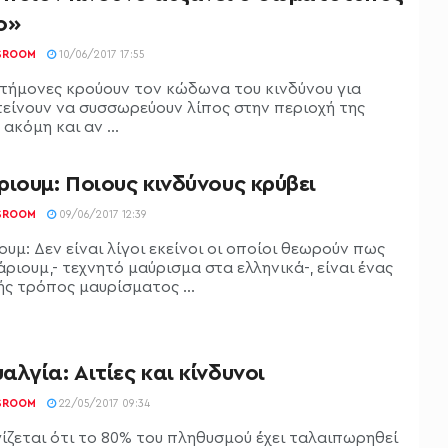
ο»
SROOM
10/06/2017 17:55
στήμονες κρούουν τον κώδωνα του κινδύνου για
τείνουν να συσσωρεύουν λίπος στην περιοχή της
 ακόμη και αν ...
ιουμ: Ποιους κινδύνους κρύβει
SROOM
09/06/2017 12:39
υμ: Δεν είναι λίγοι εκείνοι οι οποίοι θεωρούν πως
ριουμ,- τεχνητό μαύρισμα στα ελληνικά-, είναι ένας
ς τρόπος μαυρίσματος ...
λγία: Αιτίες και κίνδυνοι
SROOM
22/05/2017 09:34
ίζεται ότι το 80% του πληθυσμού έχει ταλαιπωρηθεί