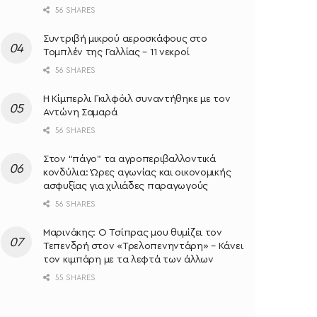
56 SHARES
Συντριβή μικρού αεροσκάφους στο
Τομπλέν της Γαλλίας – 11 νεκροί
56 SHARES
Η Κίμπερλι Γκιλφόιλ συναντήθηκε με τον
Αντώνη Σαμαρά
56 SHARES
Στον “πάγο” τα αγροπεριβαλλοντικά
κονδύλια: Ώρες αγωνίας και οικονομικής
ασφυξίας για χιλιάδες παραγωγούς
56 SHARES
Μαρινάκης: Ο Τσίπρας μου θυμίζει τον
Τεπενδρή στον «Τρελοπενηντάρη» – Κάνει
τον κιμπάρη με τα λεφτά των άλλων
55 SHARES