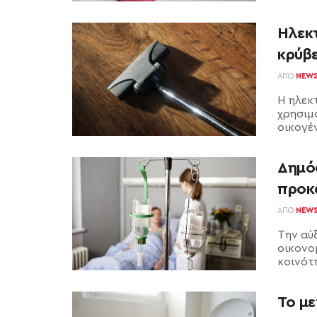
Ηλεκτ
κρύβε
ΑΠΌ
NEW
Η ηλεκτ
χρησιμ
οικογέν
Δημόσ
προκ
ΑΠΌ
NEW
Την αύ
οικονο
κοινότη
Το μ