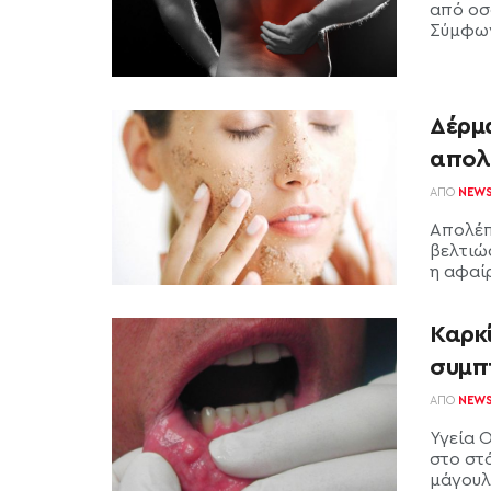
από οσ
Σύμφωνα
Δέρμα
απολ
ΑΠΌ
NEW
Απολέπ
βελτιώ
η αφαί
Καρκ
συμπ
ΑΠΌ
NEW
Υγεία 
στο στ
μάγουλα