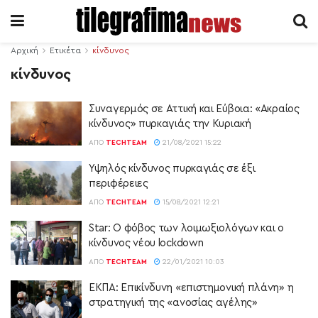
Αρχική
Ετικέτα
κίνδυνος
κίνδυνος
Συναγερμός σε Αττική και Εύβοια: «Ακραίος
κίνδυνος» πυρκαγιάς την Κυριακή
ΑΠΌ
TECHTEAM
21/08/2021 15:22
Υψηλός κίνδυνος πυρκαγιάς σε έξι
περιφέρειες
ΑΠΌ
TECHTEAM
15/08/2021 12:21
Star: Ο φόβος των λοιμωξιολόγων και ο
κίνδυνος νέου lockdown
ΑΠΌ
TECHTEAM
22/01/2021 10:03
ΕΚΠΑ: Επικίνδυνη «επιστημονική πλάνη» η
στρατηγική της «ανοσίας αγέλης»