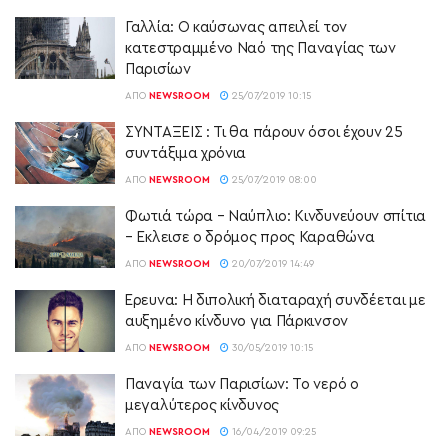
Γαλλία: Ο καύσωνας απειλεί τον
κατεστραμμένο Ναό της Παναγίας των
Παρισίων
ΑΠΌ
NEWSROOM
25/07/2019 10:15
ΣΥΝΤΑΞΕΙΣ : Τι θα πάρουν όσοι έχουν 25
συντάξιμα χρόνια
ΑΠΌ
NEWSROOM
25/07/2019 08:00
Φωτιά τώρα – Ναύπλιο: Κινδυνεύουν σπίτια
– Εκλεισε ο δρόμος προς Καραθώνα
ΑΠΌ
NEWSROOM
20/07/2019 14:49
Έρευνα: Η διπολική διαταραχή συνδέεται με
αυξημένο κίνδυνο για Πάρκινσον
ΑΠΌ
NEWSROOM
30/05/2019 10:15
Παναγία των Παρισίων: Το νερό ο
μεγαλύτερος κίνδυνος
ΑΠΌ
NEWSROOM
16/04/2019 09:25