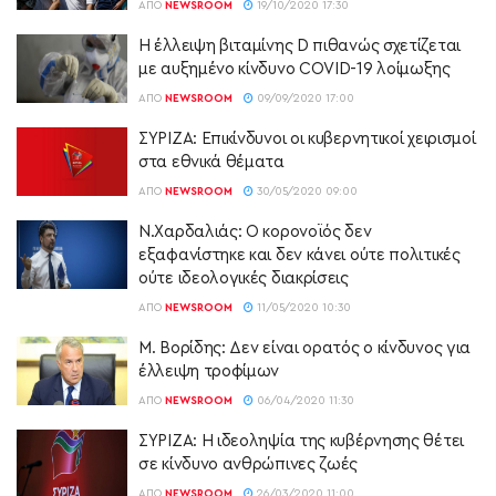
ΑΠΌ
NEWSROOM
19/10/2020 17:30
Η έλλειψη βιταμίνης D πιθανώς σχετίζεται
με αυξημένο κίνδυνο COVID-19 λοίμωξης
ΑΠΌ
NEWSROOM
09/09/2020 17:00
ΣΥΡΙΖΑ: Επικίνδυνοι οι κυβερνητικοί χειρισμοί
στα εθνικά θέματα
ΑΠΌ
NEWSROOM
30/05/2020 09:00
Ν.Χαρδαλιάς: Ο κορονοϊός δεν
εξαφανίστηκε και δεν κάνει ούτε πολιτικές
ούτε ιδεολογικές διακρίσεις
ΑΠΌ
NEWSROOM
11/05/2020 10:30
Μ. Βορίδης: Δεν είναι ορατός ο κίνδυνος για
έλλειψη τροφίμων
ΑΠΌ
NEWSROOM
06/04/2020 11:30
ΣΥΡΙΖΑ: Η ιδεοληψία της κυβέρνησης θέτει
σε κίνδυνο ανθρώπινες ζωές
ΑΠΌ
NEWSROOM
26/03/2020 11:00