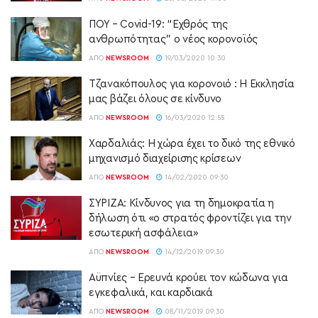
ΠΟΥ – Covid-19: “Εχθρός της
ανθρωπότητας” ο νέος κορονοϊός
ΑΠΌ
NEWSROOM
19/03/2020 10:30
Τζανακόπουλος για κορονοιό : Η Εκκλησία
μας βάζει όλους σε κίνδυνο
ΑΠΌ
NEWSROOM
16/03/2020 12:55
Χαρδαλιάς: Η χώρα έχει το δικό της εθνικό
μηχανισμό διαχείρισης κρίσεων
ΑΠΌ
NEWSROOM
14/02/2020 09:30
ΣΥΡΙΖΑ: Κίνδυνος για τη δημοκρατία η
δήλωση ότι «ο στρατός φροντίζει για την
εσωτερική ασφάλεια»
ΑΠΌ
NEWSROOM
14/12/2019 09:30
Αϋπνίες – Ερευνά κρούει τον κώδωνα για
εγκεφαλικά, και καρδιακά
ΑΠΌ
NEWSROOM
08/11/2019 09:30