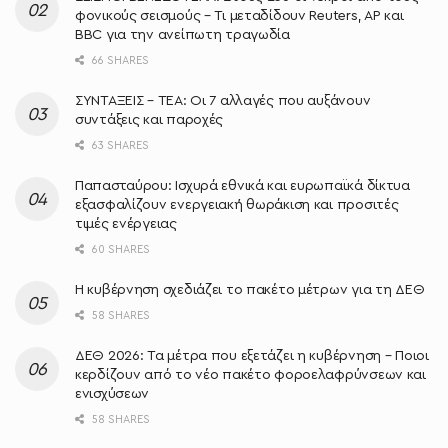
φονικούς σεισμούς – Τι μεταδίδουν Reuters, AP και
BBC για την ανείπωτη τραγωδία
66 SHARES
ΣΥΝΤΑΞΕΙΣ – ΤΕΑ: Οι 7 αλλαγές που αυξάνουν
συντάξεις και παροχές
63 SHARES
Παπασταύρου: Ισχυρά εθνικά και ευρωπαϊκά δίκτυα
εξασφαλίζουν ενεργειακή θωράκιση και προσιτές
τιμές ενέργειας
60 SHARES
Η κυβέρνηση σχεδιάζει το πακέτο μέτρων για τη ΔΕΘ
58 SHARES
ΔΕΘ 2026: Τα μέτρα που εξετάζει η κυβέρνηση – Ποιοι
κερδίζουν από το νέο πακέτο φοροελαφρύνσεων και
ενισχύσεων
58 SHARES