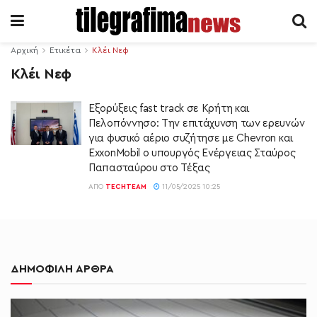
Αρχική
Ετικέτα
Κλέι Νεφ
Κλέι Νεφ
Eξορύξεις fast track σε Κρήτη και
Πελοπόννησο: Την επιτάχυνση των ερευνών
για φυσικό αέριο συζήτησε µε Chevron και
ExxonMobil ο υπουργός Ενέργειας Σταύρος
Παπασταύρου στο Τέξας
ΑΠΌ
TECHTEAM
11/05/2025 10:25
ΔΗΜΟΦΙΛΗ ΑΡΘΡΑ