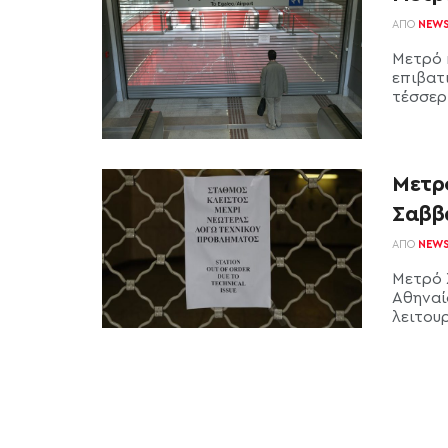
ΑΠΌ
NEW
Μετρό 
επιβατι
τέσσερι
Μετρό
Σαββ
ΑΠΌ
NEW
Μετρό 
Αθηναί
λειτουρ