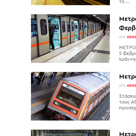
τη ...
Μετρ
Φερβ
ΑΠΌ
NEW
ΜΕΤΡΟ-
5 Φεβρ
Ιωάννης
Μετρό
ΑΠΌ
NEW
Στάσει
τους Α
προσεχέ
Μετρό