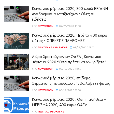
Κοινωνικό μέρισμα 2020, 800 ευρώ ΕΡΓΑΝΗ ,
Αναδρομικά συνταξιούχων : Όλες οι
ειδήσεις
ΑΠΌ
NEWSROOM
09/12/2020 13:30
Κοινωνικό μέρισμα 2020: Περί τα 400 ευρώ
φέτος – ΟΠΕΚΕΠΕ ΠΛΗΡΩΜΕΣ
ΑΠΌ
ΠΑΝΤΕΛΉΣ ΧΑΡΙΤΆΚΗΣ
08/12/2020 15:11
Δώρο Χριστούγεννων ΟΑΕΔ , Κοινωνικό
μέρισμα 2020 : Όσα πρέπει να γνωρίζετε !
ΑΠΌ
NEWSROOM
08/12/2020 11:45
Κοινωνικό μέρισμα 2020, επίδομα
θέρμανσης πετρελαίου : Τι θα λάβετε φέτος
ΑΠΌ
NEWSROOM
08/12/2020 11:30
Κοινωνικό μέρισμα 2020 : Ολη η αλήθεια –
ΜΕΡΙΣΜΑ 2020, 400 ευρώ ΟΑΕΔ
ΑΠΌ
ΓΙΏΡΓΟΣ ΘΕΟΧΆΡΗΣ