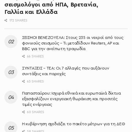
σεισμολόγοι από ΗΠΑ, Βρετανία,
Γαλλία και Ελλάδα
172 SHARES
ΣΕΙΣΜΟΙ ΒΕΝΕΖΟΥΕΛΑ: Στους 235 οι νεκροί από τους
φονικούς σεισμούς – Τι μεταδίδουν Reuters, AP και
BBC για την ανείπωτη τραγωδία
66 SHARES
ΣΥΝΤΑΞΕΙΣ – ΤΕΑ: Οι 7 αλλαγές που αυξάνουν
συντάξεις και παροχές
63 SHARES
Παπασταύρου: Ισχυρά εθνικά και ευρωπαϊκά δίκτυα
εξασφαλίζουν ενεργειακή θωράκιση και προσιτές
τιμές ενέργειας
60 SHARES
Η κυβέρνηση σχεδιάζει το πακέτο μέτρων για τη ΔΕΘ
58 SHARES