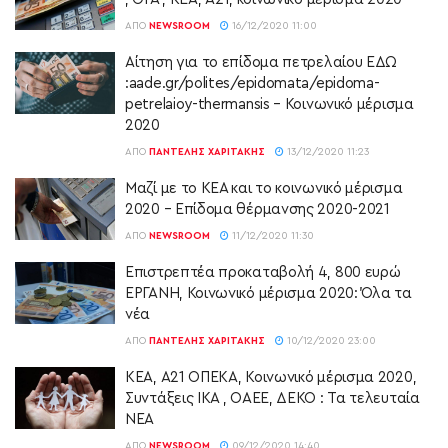
ΑΠΌ
NEWSROOM
16/12/2020 11:00
Αίτηση για το επίδομα πετρελαίου ΕΔΩ
:aade.gr/polites/epidomata/epidoma-
petrelaioy-thermansis – Κοινωνικό μέρισμα
2020
ΑΠΌ
ΠΑΝΤΕΛΉΣ ΧΑΡΙΤΆΚΗΣ
13/12/2020 11:23
Μαζί με το ΚΕΑ και το κοινωνικό μέρισμα
2020 – Επίδομα θέρμανσης 2020-2021
ΑΠΌ
NEWSROOM
11/12/2020 11:30
Επιστρεπτέα προκαταβολή 4, 800 ευρώ
ΕΡΓΑΝΗ, Κοινωνικό μέρισμα 2020: Όλα τα
νέα
ΑΠΌ
ΠΑΝΤΕΛΉΣ ΧΑΡΙΤΆΚΗΣ
10/12/2020 23:00
ΚΕΑ, Α21 ΟΠΕΚΑ, Κοινωνικό μέρισμα 2020,
Συντάξεις ΙΚΑ , ΟΑΕΕ, ΔΕΚΟ : Τα τελευταία
ΝΕΑ
ΑΠΌ
NEWSROOM
09/12/2020 14:40