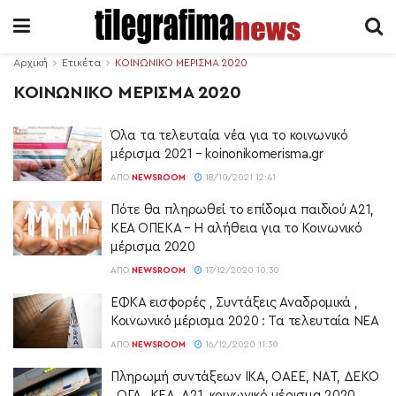
Αρχική
Ετικέτα
ΚΟΙΝΩΝΙΚΟ ΜΕΡΙΣΜΑ 2020
ΚΟΙΝΩΝΙΚΟ ΜΕΡΙΣΜΑ 2020
Όλα τα τελευταία νέα για το κοινωνικό
μέρισμα 2021 – koinonikomerisma.gr
ΑΠΌ
NEWSROOM
18/10/2021 12:41
Πότε θα πληρωθεί το επίδομα παιδιού Α21,
ΚΕΑ ΟΠΕΚΑ – Η αλήθεια για το Κοινωνικό
μέρισμα 2020
ΑΠΌ
NEWSROOM
17/12/2020 10:30
ΕΦΚΑ εισφορές , Συντάξεις Αναδρομικά ,
Κοινωνικό μέρισμα 2020 : Τα τελευταία ΝΕΑ
ΑΠΌ
NEWSROOM
16/12/2020 11:30
Πληρωμή συντάξεων ΙΚΑ, ΟΑΕΕ, ΝΑΤ, ΔΕΚΟ
, ΟΓΑ , ΚΕΑ, Α21, κοινωνικό μέρισμα 2020