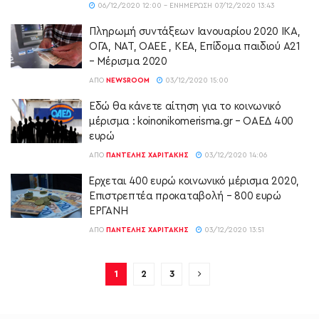
06/12/2020 12:00 - ΕΝΗΜΈΡΩΣΗ 07/12/2020 13:43
Πληρωμή συντάξεων Ιανουαρίου 2020 ΙΚΑ,
ΟΓΑ, ΝΑΤ, ΟΑΕΕ , ΚΕΑ, Επίδομα παιδιού Α21
– Μέρισμα 2020
ΑΠΌ
NEWSROOM
03/12/2020 15:00
Εδώ θα κάνετε αίτηση για το κοινωνικό
μέρισμα : koinonikomerisma.gr – ΟΑΕΔ 400
ευρώ
ΑΠΌ
ΠΑΝΤΕΛΉΣ ΧΑΡΙΤΆΚΗΣ
03/12/2020 14:06
Έρχεται 400 ευρώ κοινωνικό μέρισμα 2020,
Επιστρεπτέα προκαταβολή – 800 ευρώ
ΕΡΓΑΝΗ
ΑΠΌ
ΠΑΝΤΕΛΉΣ ΧΑΡΙΤΆΚΗΣ
03/12/2020 13:51
1
2
3