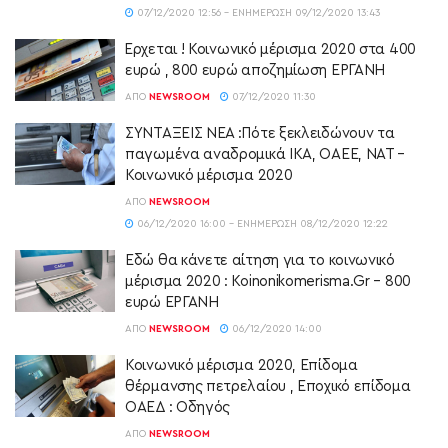
07/12/2020 12:56 - ΕΝΗΜΈΡΩΣΗ 09/12/2020 13:43
Έρχεται ! Κοινωνικό μέρισμα 2020 στα 400
ευρώ , 800 ευρώ αποζημίωση ΕΡΓΑΝΗ
ΑΠΌ
NEWSROOM
07/12/2020 11:30
ΣΥΝΤΑΞΕΙΣ ΝΕΑ :Πότε ξεκλειδώνουν τα
παγωμένα αναδρομικά ΙΚΑ, ΟΑΕΕ, ΝΑΤ –
Κοινωνικό μέρισμα 2020
ΑΠΌ
NEWSROOM
06/12/2020 16:00 - ΕΝΗΜΈΡΩΣΗ 08/12/2020 12:22
Εδώ θα κάνετε αίτηση για το κοινωνικό
μέρισμα 2020 : Koinonikomerisma.Gr – 800
ευρώ ΕΡΓΑΝΗ
ΑΠΌ
NEWSROOM
06/12/2020 14:00
Κοινωνικό μέρισμα 2020, Επίδομα
θέρμανσης πετρελαίου , Εποχικό επίδομα
ΟΑΕΔ : Οδηγός
ΑΠΌ
NEWSROOM