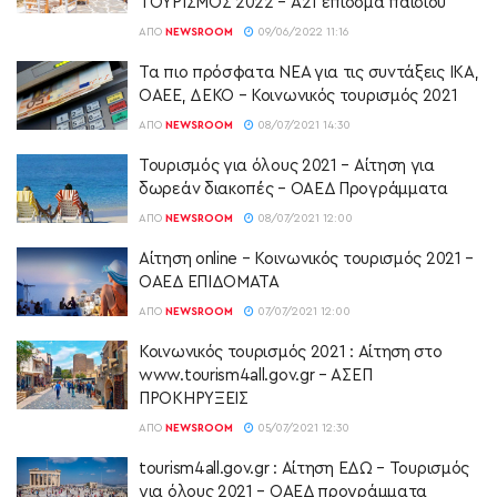
ΤΟΥΡΙΣΜΟΣ 2022 – Α21 επίδομα παιδιού
ΑΠΌ
NEWSROOM
09/06/2022 11:16
Τα πιο πρόσφατα ΝΕΑ για τις συντάξεις ΙΚΑ,
ΟΑΕΕ, ΔΕΚΟ – Κοινωνικός τουρισμός 2021
ΑΠΌ
NEWSROOM
08/07/2021 14:30
Τουρισμός για όλους 2021 – Αίτηση για
δωρεάν διακοπές – ΟΑΕΔ Προγράμματα
ΑΠΌ
NEWSROOM
08/07/2021 12:00
Αίτηση online – Κοινωνικός τουρισμός 2021 –
ΟΑΕΔ ΕΠΙΔΟΜΑΤΑ
ΑΠΌ
NEWSROOM
07/07/2021 12:00
Κοινωνικός τουρισμός 2021 : Αίτηση στο
www.tourism4all.gov.gr – ΑΣΕΠ
ΠΡΟΚΗΡΥΞΕΙΣ
ΑΠΌ
NEWSROOM
05/07/2021 12:30
tourism4all.gov.gr : Αίτηση ΕΔΩ – Τουρισμός
για όλους 2021 – ΟΑΕΔ προγράμματα