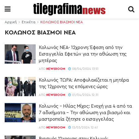
Αρχική
Ετικέτα
ΚΟΛΩΝΟΣ ΒΙΑΣΜΟΙ ΝΕΑ
ΚΟΛΩΝΟΣ ΒΙΑΣΜΟΙ ΝΕΑ
Κολωνός ΝΕΑ- 12χρονη: Έφεση από την
Εισαγγελία Εφετών για την αθώωση της
μητέρας
ΑΠΌ
NEWSROOM
08/04/2024 13:51
Κολωνός ΤΩΡΑ: Αποφυλακίζεται η μητέρα
της 12χρονης τις επόμενες ώρες
ΑΠΌ
NEWSROOM
01/04/2024 12:31
Κολωνός – Ηλίας Μίχος: Ενοχή για 4 από τα
7 αδικήματα – Την αθώωση για βιασμό και
μαστροπεία ζήτησε ο εισαγγελέας
ΑΠΌ
NEWSROOM
13/03/2024 12:41
Βιασμός 12χρονης στον Κολωνό: