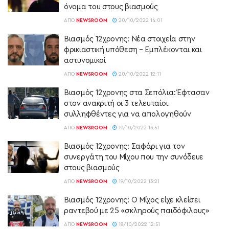
όνομα του στους βιασμούς
ΑΠΌ
NEWSROOM
20/10/2022 14:01
Βιασμός 12χρονης: Νέα στοιχεία στην
φρικιαστική υπόθεση – Εμπλέκονται και
αστυνομικοί
ΑΠΌ
NEWSROOM
20/10/2022 12:11
Βιασμός 12χρονης στα Σεπόλια: Έφτασαν
στον ανακριτή οι 3 τελευταίοι
συλληφθέντες για να απολογηθούν
ΑΠΌ
NEWSROOM
19/10/2022 13:51
Βιασμός 12χρονης: Σαφάρι για τον
συνεργάτη του Μίχου που την συνόδευε
στους βιασμούς
ΑΠΌ
NEWSROOM
19/10/2022 13:21
Βιασμός 12χρονης: Ο Μίχος είχε κλείσει
ραντεβού με 25 «σκληρούς παιδόφιλους»
ΑΠΌ
NEWSROOM
18/10/2022 12:51