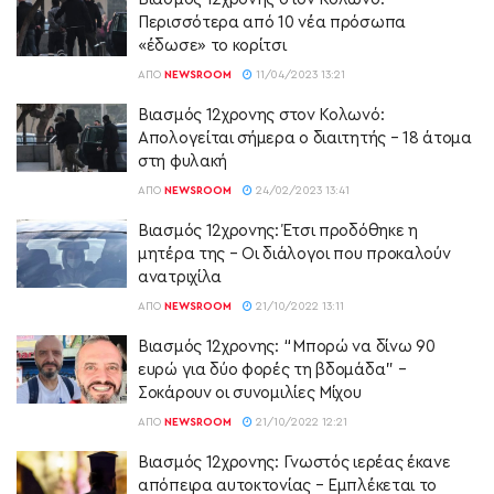
Περισσότερα από 10 νέα πρόσωπα
«έδωσε» το κορίτσι
ΑΠΌ
NEWSROOM
11/04/2023 13:21
Βιασμός 12χρονης στον Κολωνό:
Απολογείται σήμερα ο διαιτητής – 18 άτομα
στη φυλακή
ΑΠΌ
NEWSROOM
24/02/2023 13:41
Βιασμός 12χρονης: Έτσι προδόθηκε η
μητέρα της – Οι διάλογοι που προκαλούν
ανατριχίλα
ΑΠΌ
NEWSROOM
21/10/2022 13:11
Βιασμός 12χρονης: “Μπορώ να δίνω 90
ευρώ για δύο φορές τη βδομάδα” –
Σοκάρουν οι συνομιλίες Μίχου
ΑΠΌ
NEWSROOM
21/10/2022 12:21
Βιασμός 12χρονης: Γνωστός ιερέας έκανε
απόπειρα αυτοκτονίας – Εμπλέκεται το