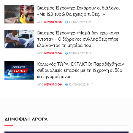
Βιασμός 12χρονης: Σοκάρουν οι διάλογοι –
«Με 120 ευρώ θα έχεις ό,τι θες…»
ΑΠΌ
NEWSROOM
17/10/2022 13:21
Βιασμός 12χρονης: «Μαμά δεν έχω κάνει
τίποτα» – Ο 36χρονος συλληφθείς πήρε
κλαίγοντας τη μητέρα του
ΑΠΌ
NEWSROOM
17/10/2022 12:21
Κολωνός ΤΩΡΑ -ΕΚΤΑΚΤΟ: Παραδέχθηκαν
σεξουαλικές επαφές με τη 12χρονη οι δύο
κατηγορούμενοι
ΑΠΌ
NEWSROOM
12/10/2022 14:41
ΔΗΜΟΦΙΛΗ ΑΡΘΡΑ