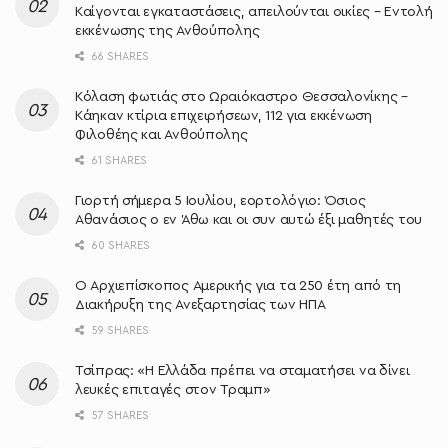
Καίγονται εγκαταστάσεις, απειλούνται οικίες – Εντολή
εκκένωσης της Ανθούπολης
66 SHARES
Κόλαση φωτιάς στο Ωραιόκαστρο Θεσσαλονίκης –
Κάηκαν κτίρια επιχειρήσεων, 112 για εκκένωση
Φιλοθέης και Ανθούπολης
61 SHARES
Γιορτή σήμερα 5 Ιουλίου, εορτολόγιο: Όσιος
Αθανάσιος ο εν Άθω και οι συν αυτώ έξι μαθητές του
60 SHARES
O Αρχιεπίσκοπος Αμερικής για τα 250 έτη από τη
Διακήρυξη της Ανεξαρτησίας των ΗΠΑ
59 SHARES
Τσίπρας: «Η Ελλάδα πρέπει να σταματήσει να δίνει
λευκές επιταγές στον Τραμπ»
57 SHARES