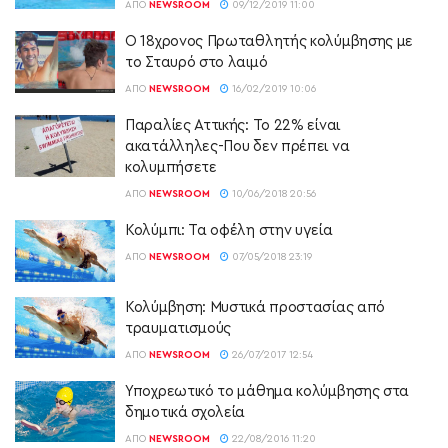
ΑΠΌ
NEWSROOM
09/12/2019 11:00
O 18χρονος Πρωταθλητής κολύμβησης με
το Σταυρό στο λαιμό
ΑΠΌ
NEWSROOM
16/02/2019 10:06
Παραλίες Αττικής: Το 22% είναι
ακατάλληλες-Που δεν πρέπει να
κολυμπήσετε
ΑΠΌ
NEWSROOM
10/06/2018 20:56
Κολύμπι: Τα οφέλη στην υγεία
ΑΠΌ
NEWSROOM
07/05/2018 23:19
Κολύμβηση: Μυστικά προστασίας από
τραυματισμούς
ΑΠΌ
NEWSROOM
26/07/2017 12:54
Υποχρεωτικό το μάθημα κολύμβησης στα
δημοτικά σχολεία
ΑΠΌ
NEWSROOM
22/08/2016 11:20