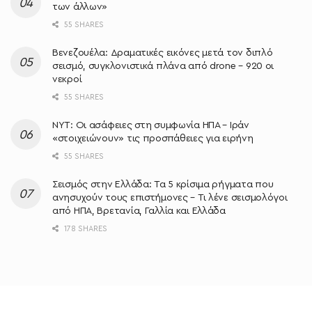
των άλλων»
55 SHARES
Βενεζουέλα: Δραματικές εικόνες μετά τον διπλό
σεισμό, συγκλονιστικά πλάνα από drone – 920 οι
νεκροί
55 SHARES
NYT: Οι ασάφειες στη συμφωνία ΗΠΑ – Ιράν
«στοιχειώνουν» τις προσπάθειες για ειρήνη
55 SHARES
Σεισμός στην Ελλάδα: Τα 5 κρίσιμα ρήγματα που
ανησυχούν τους επιστήμονες – Τι λένε σεισμολόγοι
από ΗΠΑ, Βρετανία, Γαλλία και Ελλάδα
178 SHARES