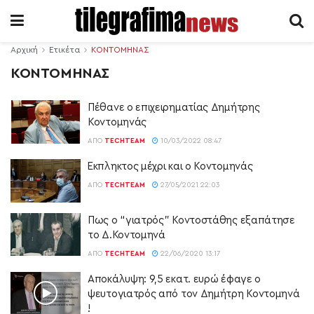
Αρχική
Ετικέτα
ΚΟΝΤΟΜΗΝΑΣ
ΚΟΝΤΟΜΗΝΑΣ
Πέθανε ο επιχειρηματίας Δημήτρης
Κοντομηνάς
ΑΠΌ
TECHTEAM
10/03/2022 08:47
Έκπληκτος μέχρι και ο Κοντομηνάς
ΑΠΌ
TECHTEAM
27/05/2021 22:03
Πως ο “γιατρός” Κοντοστάθης εξαπάτησε
το Δ.Κοντομηνά
ΑΠΌ
TECHTEAM
22/06/2020 13:17
Αποκάλυψη: 9,5 εκατ. ευρώ έφαγε ο
ψευτογιατρός από τον Δημήτρη Κοντομηνά
!