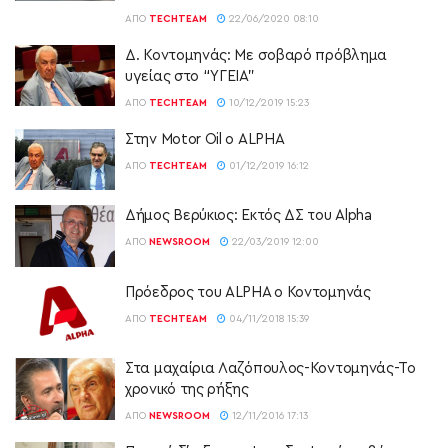
ΑΠΌ
TECHTEAM
22/06/2020 08:10
Δ. Κοντομηνάς: Με σοβαρό πρόβλημα
υγείας στο “ΥΓΕΙΑ”
ΑΠΌ
TECHTEAM
10/12/2019 15:23
Στην Motor Oil ο ALPHA
ΑΠΌ
TECHTEAM
01/12/2019 16:12
Δήμος Βερύκιος: Εκτός ΔΣ του Alpha
ΑΠΌ
NEWSROOM
22/03/2019 12:00
Πρόεδρος του ALPHA o Κοντομηνάς
ΑΠΌ
TECHTEAM
04/11/2018 15:39
Στα μαχαίρια Λαζόπουλος-Κοντομηνάς-Το
χρονικό της ρήξης
ΑΠΌ
NEWSROOM
12/11/2016 17:13