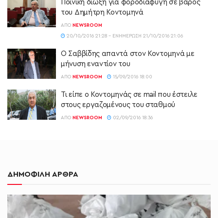
Ποινική δίωξη για φοροδιαφυγή σε βάρος
του Δημήτρη Κοντομηνά
ΑΠΌ
NEWSROOM
20/10/2016 21:28 - ΕΝΗΜΈΡΩΣΗ 21/10/2016 21:06
Ο Σαββίδης απαντά στον Κοντομηνά με
μήνυση εναντίον του
ΑΠΌ
NEWSROOM
15/09/2016 18:00
Τι είπε ο Κοντομηνάς σε mail που έστειλε
στους εργαζομένους του σταθμού
ΑΠΌ
NEWSROOM
02/09/2016 18:36
ΔΗΜΟΦΙΛΗ ΑΡΘΡΑ