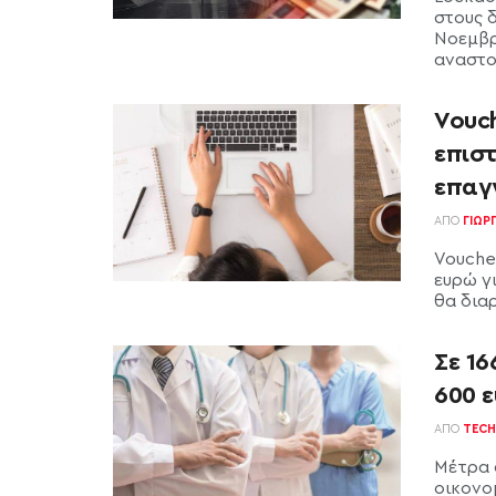
στους 
Νοεμβρ
αναστολ
Vouch
επιστ
επαγ
ΑΠΌ
ΓΙΏΡ
Voucher
ευρώ γ
θα διαρ
Σε 16
600 
ΑΠΌ
TECH
Μέτρα σ
οικονο