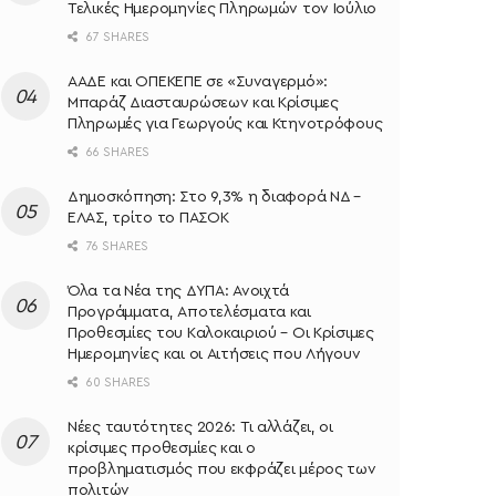
Τελικές Ημερομηνίες Πληρωμών τον Ιούλιο
67 SHARES
ΑΑΔΕ και ΟΠΕΚΕΠΕ σε «Συναγερμό»:
Μπαράζ Διασταυρώσεων και Κρίσιμες
Πληρωμές για Γεωργούς και Κτηνοτρόφους
66 SHARES
Δημοσκόπηση: Στο 9,3% η διαφορά ΝΔ –
ΕΛΑΣ, τρίτο το ΠΑΣΟΚ
76 SHARES
Όλα τα Νέα της ΔΥΠΑ: Ανοιχτά
Προγράμματα, Αποτελέσματα και
Προθεσμίες του Καλοκαιριού – Οι Κρίσιμες
Ημερομηνίες και οι Αιτήσεις που Λήγουν
60 SHARES
Νέες ταυτότητες 2026: Τι αλλάζει, οι
κρίσιμες προθεσμίες και ο
προβληματισμός που εκφράζει μέρος των
πολιτών