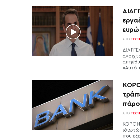
ΔΙΑΓ
εργα
ευρώ
ΑΠΌ
TECH
ΔΙΑΓΓΕ
ανοιχτ
απηύθυ
«Αυτό 
ΚΟΡΟ
τράπ
πάρο
ΑΠΌ
TECH
ΚΟΡΟΝΟ
ιδιωτώ
που εξ