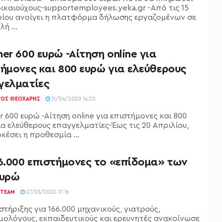
δικαιούχους-supportemployees.yeka.gr -Από τις 15
ίου ανοίγει η πλατφόρμα δήλωσης εργαζομένων σε
ή ...
er 600 ευρώ -Αίτηση online για
ήμονες και 800 ευρώ για ελεύθερους
γελματίες
ΓΟΣ ΘΕΟΧΆΡΗΣ
11/04/2020 14:20
 600 ευρώ -Αίτηση online για επιστήμονες και 800
ια ελεύθερους επαγγελματίες-Έως τις 20 Απριλίου,
κέσει η προθεσμία ...
6.000 επιστήμονες το «επίδομα» των
ευρώ
TEAM
27/03/2020 17:16
τήριξης για 166.000 μηχανικούς, γιατρούς,
μολόγους, εκπαιδευτικούς και ερευνητές ανακοίνωσε