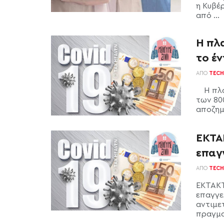
η Κυβέ
από ...
Η πλα
το έ
ΑΠΌ
TECH
Η πλατ
των 80
αποζημί
ΕΚΤΑ
επαγ
ΑΠΌ
TECH
ΕΚΤΑΚΤ
επαγγε
αντιμε
πραγμα