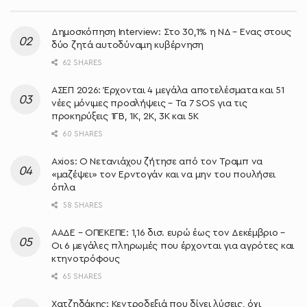
Δημοσκόπηση Interview: Στο 30,1% η ΝΔ – Ένας στους
δύο ζητά αυτοδύναμη κυβέρνηση
62 SHARES
ΑΣΕΠ 2026: Έρχονται 4 μεγάλα αποτελέσματα και 51
νέες μόνιμες προσλήψεις – Τα 7 SOS για τις
προκηρύξεις 1ΓΒ, 1Κ, 2Κ, 3Κ και 5Κ
60 SHARES
Axios: Ο Νετανιάχου ζήτησε από τον Τραμπ να
«μαζέψει» τον Ερντογάν και να μην του πουλήσει
όπλα
58 SHARES
ΑΑΔΕ – ΟΠΕΚΕΠΕ: 1,16 δισ. ευρώ έως τον Δεκέμβριο –
Οι 6 μεγάλες πληρωμές που έρχονται για αγρότες και
κτηνοτρόφους
65 SHARES
Χατζηδάκης: Κεντροδεξιά που δίνει λύσεις, όχι