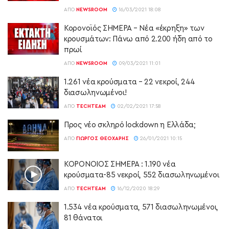
ΑΠΌ
NEWSROOM
16/03/2021 18:08
Κορονοϊός ΣΗΜΕΡΑ – Νέα «έκρηξη» των
κρουσμάτων: Πάνω από 2.200 ήδη από το
πρωί
ΑΠΌ
NEWSROOM
09/03/2021 11:01
1.261 νέα κρούσματα – 22 νεκροί, 244
διασωληνωμένοι!
ΑΠΌ
TECHTEAM
02/02/2021 17:58
Προς νέο σκληρό lockdown η Ελλάδα;
ΑΠΌ
ΓΙΏΡΓΟΣ ΘΕΟΧΆΡΗΣ
26/01/2021 10:15
ΚΟΡΟΝΟΙΟΣ ΣΗΜΕΡΑ : 1.190 νέα
κρούσματα-85 νεκροί, 552 διασωληνωμένοι
ΑΠΌ
TECHTEAM
16/12/2020 18:29
1.534 νέα κρούσματα, 571 διασωληνωμένοι,
81 θάνατοι