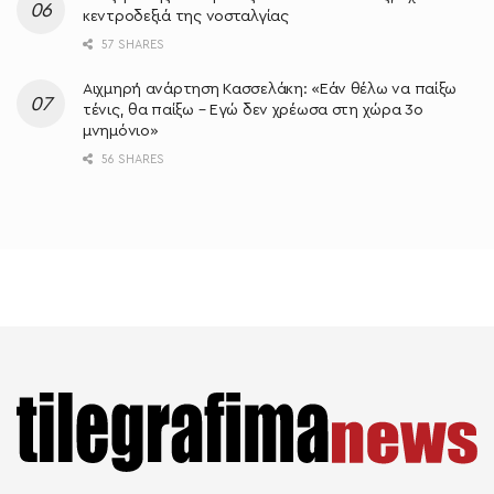
κεντροδεξιά της νοσταλγίας
57 SHARES
Αιχμηρή ανάρτηση Κασσελάκη: «Εάν θέλω να παίξω
τένις, θα παίξω – Εγώ δεν χρέωσα στη χώρα 3ο
μνημόνιο»
56 SHARES