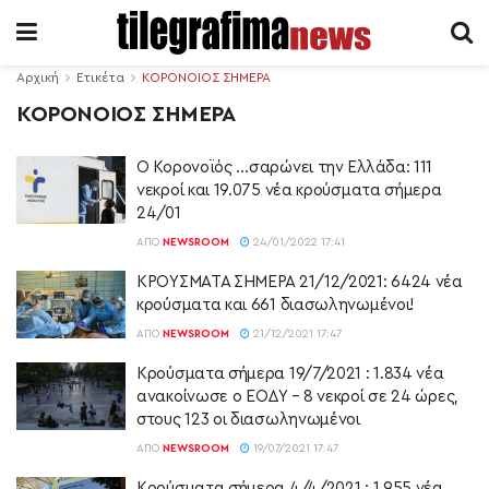
Αρχική
Ετικέτα
ΚΟΡΟΝΟΙΟΣ ΣΗΜΕΡΑ
ΚΟΡΟΝΟΙΟΣ ΣΗΜΕΡΑ
O Κορονοϊός …σαρώνει την Ελλάδα: 111
νεκροί και 19.075 νέα κρούσματα σήμερα
24/01
ΑΠΌ
NEWSROOM
24/01/2022 17:41
ΚΡΟΥΣΜΑΤΑ ΣΗΜΕΡΑ 21/12/2021: 6424 νέα
κρούσματα και 661 διασωληνωμένοι!
ΑΠΌ
NEWSROOM
21/12/2021 17:47
Κρούσματα σήμερα 19/7/2021 : 1.834 νέα
ανακοίνωσε ο ΕΟΔΥ – 8 νεκροί σε 24 ώρες,
στους 123 οι διασωληνωμένοι
ΑΠΌ
NEWSROOM
19/07/2021 17:47
Κρούσματα σήμερα 4/4/2021 : 1.955 νέα