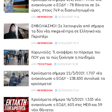
ανακοίνωσε ο ΕΟΔΥ – 78 θάνατοι σε 24
ώρες, στους 749 οι διασωληνωμένοι
ΑΠΌ
NEWSROOM
04/04/2021 17:54
ΕΜΒΟΛΙΑΣΜΟΙ :Σε λειτουργία από σήμερα
τα δύο νέα mega κέντρα σε Ελληνικό και
Περιστέρι
ΑΠΌ
NEWSROOM
01/04/2021 10:11
Κορωνοϊός: Τι αναφέρει το πόρισμα του
ΠΟΥ για το πώς ξεκίνησε η πανδημία
ΑΠΌ
TECHTEAM
30/03/2021 12:39
Κρούσματα σήμερα 22/3/2021: 1.707 νέα
ανακοίνωσε ο ΕΟΔΥ – 238.830 συνολικά τα
κρούσματα!
ΑΠΌ
NEWSROOM
22/03/2021 17:41
Κρούσματα σήμερα 16/3/2021: 1.533 νέα
ανακοίνωσε ο ΕΟΔΥ, 605 στις ΜΕΘ και 59
νέοι θάνατοι