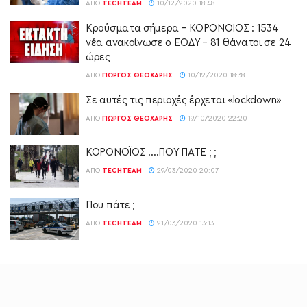
ΑΠΌ
TECHTEAM
10/12/2020 18:48
Κρούσματα σήμερα – ΚΟΡΟΝΟΙΟΣ : 1534
νέα ανακοίνωσε ο ΕΟΔΥ – 81 θάνατοι σε 24
ώρες
ΑΠΌ
ΓΙΏΡΓΟΣ ΘΕΟΧΆΡΗΣ
10/12/2020 18:38
Σε αυτές τις περιοχές έρχεται «lockdown»
ΑΠΌ
ΓΙΏΡΓΟΣ ΘΕΟΧΆΡΗΣ
19/10/2020 22:20
ΚΟΡΟΝΟΪΟΣ ….ΠΟΥ ΠΑΤΕ ; ;
ΑΠΌ
TECHTEAM
29/03/2020 20:07
Που πάτε ;
ΑΠΌ
TECHTEAM
21/03/2020 13:13