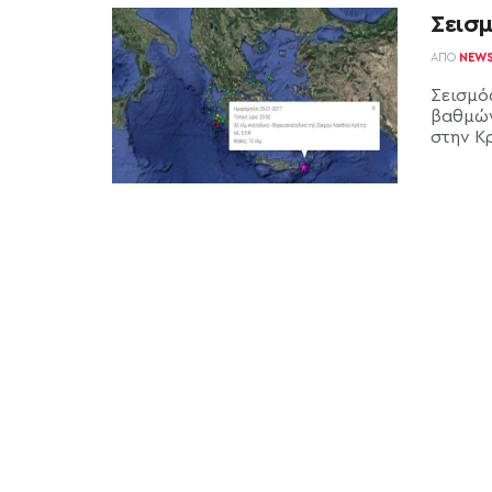
Σεισμ
ΑΠΌ
NEW
Σεισμό
βαθμών
στην Κρ