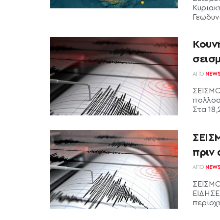
Κυριακ
Γεωδυνα
Κουν
σεισ
ΑΠΌ
NEW
ΣΕΙΣΜΟ
πολλοσ
Στα 18,
ΣΕΙΣΜ
πριν 
ΑΠΌ
NEW
ΣΕΙΣΜΟ
ΕΙΔΗΣΕ
περιοχή