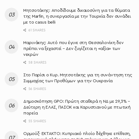
Μητσοτάκης: Αποδίδουμε δικαιοσύνη για τα θύματα
της Marfin, η συνεργασία με την Τουρκία δεν συνάδει
με το casus belli
61 SHARES
Μαρινάκης: Αυτό που έγινε στη Θεσσαλονίκη δεν
πρέπει να ξεχαστεί – Δεν ζυγίζεται η «αξία» των
νεκρών
58 SHARES
Στο Παρίσι ο Κυρ. Μητσοτάκης για τη συνάντηση της
Συμμαχίας των Προθύμων για την Ουκρανία
56 SHARES
Δημοσκόπηση GPO: Πρώτη σταθερά η ΝΔ με 29,3% –
Δεύτερη η ΕΛΑΣ, ΠΑΣΟΚ και Καρυστιανού με πτωτική
πορεία
55 SHARES
Ορμούζ- ΕΚΤΑΚΤΟ: Κυπριακό πλοίο δέχθηκε επίθεση,