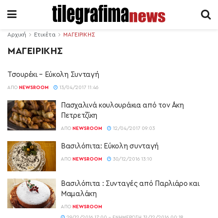
Αρχική
Ετικέτα
ΜΑΓΕΙΡΙΚΗΣ
ΜΑΓΕΙΡΙΚΗΣ
Τσουρέκι – Εύκολη Συνταγή
ΑΠΌ
NEWSROOM
13/04/2017 11:46
Πασχαλινά κουλουράκια από τον ´Ακη
Πετρετζίκη
ΑΠΌ
NEWSROOM
12/04/2017 09:03
Βασιλόπιτα: Εύκολη συνταγή
ΑΠΌ
NEWSROOM
30/12/2016 13:10
Βασιλόπιτα : Συνταγές από Παρλιάρο και
Μαμαλάκη
ΑΠΌ
NEWSROOM
29/12/2016 17:00 - ΕΝΗΜΈΡΩΣΗ 31/12/2016 00:18