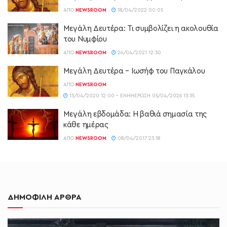
ΑΠΌ
NEWSROOM
18/04/2022 00:05
Μεγάλη Δευτέρα: Τι συμβολίζει η ακολουθία
του Νυμφίου
ΑΠΌ
NEWSROOM
26/04/2021 12:30
Μεγάλη Δευτέρα – Ιωσήφ του Παγκάλου
ΑΠΌ
NEWSROOM
13/04/2020 12:00 - ΕΝΗΜΈΡΩΣΗ 05/04/2026 13:35
Μεγάλη εβδομάδα: Η βαθιά σημασία της
κάθε ημέρας
ΑΠΌ
NEWSROOM
08/04/2017 23:18
ΔΗΜΟΦΙΛΗ ΑΡΘΡΑ