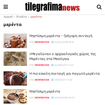
Αρχική
Ετικέτα
μερέντα
μερέντα
Νηστίσιμη μερέντα – Γρήγορη συνταγή
ΑΠΌ
NEWSROOM
24/02/2018 18:15
«Μεγαλώνει» ο αρχαιολογικός χώρος της
Μερέντας στα Μεσόγεια
ΑΠΌ
NEWSROOM
14/08/2017 11:40
Η πιο εύκολη συνταγή για παγωτό μερέντα
ΑΠΌ
NEWSROOM
17/05/2017 11:25
Νηστίσιμη μερέντα
ΑΠΌ
NEWSROOM
26/03/2016 09:07