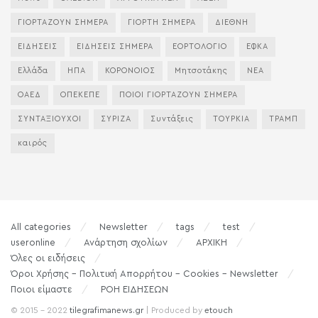
ΓΙΟΡΤΑΖΟΥΝ ΣΗΜΕΡΑ
ΓΙΟΡΤΗ ΣΗΜΕΡΑ
ΔΙΕΘΝΗ
ΕΙΔΗΣΕΙΣ
ΕΙΔΗΣΕΙΣ ΣΗΜΕΡΑ
ΕΟΡΤΟΛΟΓΙΟ
ΕΦΚΑ
Ελλάδα
ΗΠΑ
ΚΟΡΟΝΟΙΟΣ
Μητσοτάκης
ΝΕΑ
ΟΑΕΔ
ΟΠΕΚΕΠΕ
ΠΟΙΟΙ ΓΙΟΡΤΑΖΟΥΝ ΣΗΜΕΡΑ
ΣΥΝΤΑΞΙΟΥΧΟΙ
ΣΥΡΙΖΑ
Συντάξεις
ΤΟΥΡΚΙΑ
ΤΡΑΜΠ
καιρός
All categories
Newsletter
tags
test
useronline
Ανάρτηση σχολίων
ΑΡΧΙΚΗ
Όλες οι ειδήσεις
Όροι Χρήσης – Πολιτική Απορρήτου – Cookies – Newsletter
Ποιοι είμαστε
ΡΟΗ ΕΙΔΗΣΕΩΝ
© 2015 - 2022
tilegrafimanews.gr
| Produced by
etouch