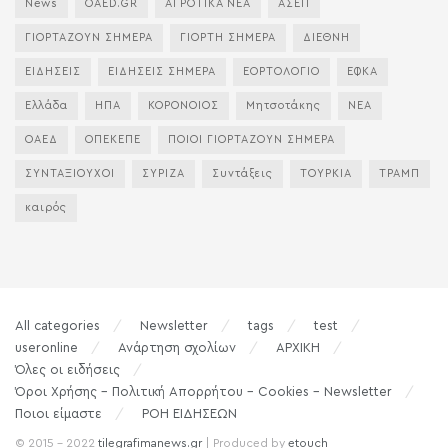
News
OAED.GR
ΑΓΡΟΤΙΚΑ ΝΕΑ
ΑΣΕΠ
ΓΙΟΡΤΑΖΟΥΝ ΣΗΜΕΡΑ
ΓΙΟΡΤΗ ΣΗΜΕΡΑ
ΔΙΕΘΝΗ
ΕΙΔΗΣΕΙΣ
ΕΙΔΗΣΕΙΣ ΣΗΜΕΡΑ
ΕΟΡΤΟΛΟΓΙΟ
ΕΦΚΑ
Ελλάδα
ΗΠΑ
ΚΟΡΟΝΟΙΟΣ
Μητσοτάκης
ΝΕΑ
ΟΑΕΔ
ΟΠΕΚΕΠΕ
ΠΟΙΟΙ ΓΙΟΡΤΑΖΟΥΝ ΣΗΜΕΡΑ
ΣΥΝΤΑΞΙΟΥΧΟΙ
ΣΥΡΙΖΑ
Συντάξεις
ΤΟΥΡΚΙΑ
ΤΡΑΜΠ
καιρός
All categories
Newsletter
tags
test
useronline
Ανάρτηση σχολίων
ΑΡΧΙΚΗ
Όλες οι ειδήσεις
Όροι Χρήσης – Πολιτική Απορρήτου – Cookies – Newsletter
Ποιοι είμαστε
ΡΟΗ ΕΙΔΗΣΕΩΝ
© 2015 - 2022
tilegrafimanews.gr
| Produced by
etouch