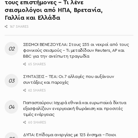
τους επιστήμονες – Τι λένε
σεισμολόγοι από ΗΠΑ, Βρετανία,
Γαλλία και Ελλάδα
167 SHARES
ΣΕΙΣΜΟΙ ΒΕΝΕΖΟΥΕΛΑ: Στους 235 οι νεκροί από τους
φονικούς σεισμούς – Τι μεταδίδουν Reuters, AP και
BBC για την ανείπωτη τραγωδία
65 SHARES
ΣΥΝΤΑΞΕΙΣ – ΤΕΑ: Οι 7 αλλαγές που αυξάνουν
συντάξεις και παροχές
62 SHARES
Παπασταύρου: Ισχυρά εθνικά και ευρωπαϊκά δίκτυα
εξασφαλίζουν ενεργειακή θωράκιση και προσιτές
τιμές ενέργειας
60 SHARES
ΔΥΠΑ: Επίδομα ανεργίας με 125 ένσημα – Ποιοι