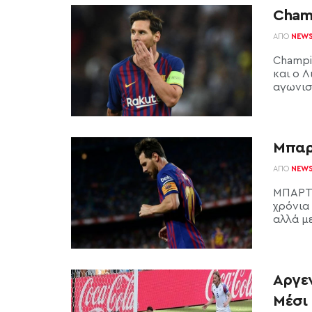
Cham
ΑΠΌ
NEW
Champi
και ο Λ
αγωνιστ
Μπαρ
ΑΠΌ
NEW
ΜΠΑΡΤΣ
χρόνια 
αλλά με
Αργεν
Μέσι