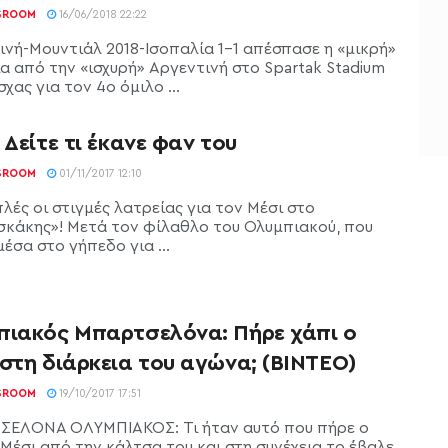
SROOM
16/06/2018 22:22
ινή-Μουντιάλ 2018-Ισοπαλία 1-1 απέσπασε η «μικρή»
ία από την «ισχυρή» Αργεντινή στο Spartak Stadium
χας για τον 4ο όμιλο ...
 Δείτε τι έκανε φαν του
SROOM
01/11/2017 12:10
λές οι στιγμές λατρείας για τον Μέσι στο
σκάκης»! Μετά τον φίλαθλο του Ολυμπιακού, που
έσα στο γήπεδο για ...
πιακός Μπαρτσελόνα: Πήρε χάπι ο
στη διάρκεια του αγώνα; (ΒΙΝΤΕΟ)
SROOM
19/10/2017 17:51
ΕΛΟΝΑ ΟΛΥΜΠΙΑΚΟΣ: Τι ήταν αυτό που πήρε ο
 Μέσι από την κάλτσα του και στη συνέχεια το έβαλε