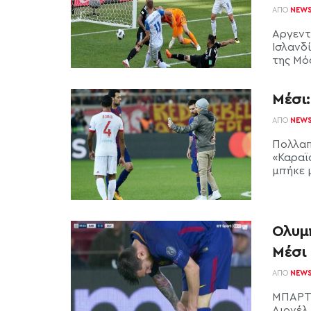
ΑΠΌ
NEW
Αργεντ
Ισλανδ
της Μόσ
Μέσι:
ΑΠΌ
NEW
Πολλαπ
«Καραϊ
μπήκε μ
Ολυμ
Μέσι 
ΑΠΌ
NEW
ΜΠΑΡΤΣ
Λιονέλ