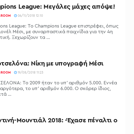
pions League: Μεγάλες μάχες απόψε!
SROOM
06/11/2018 12:10
ons League: Το Champions League επιστρέφει, όπως
ιονέλ Μέσι, με συναρπαστικά παιχνίδια για την 4η
ική. Ξεχωρίζουν τα ...
τσελόνα: Νίκη με υπογραφή Μέσι
SROOM
19/08/2018 11:23
ΕΛΟΝΑ: Το 2009 ήταν το υπ' αριθμόν 5.000. Εννέα
αργότερα, το υπ' αριθμόν 6.000. Ο σκόρερ ίδιος,
τά ...
τινή-Μουντιάλ 2018: -Έχασε πέναλτι ο