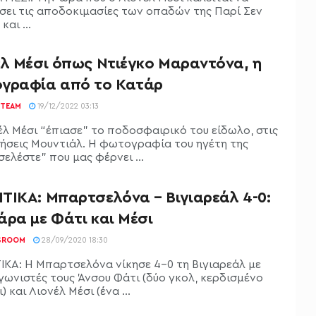
σει τις αποδοκιμασίες των οπαδών της Παρί Σεν
και ...
έλ Μέσι όπως Ντιέγκο Μαραντόνα, η
γραφία από το Κατάρ
TEAM
19/12/2022 03:13
έλ Μέσι “έπιασε” το ποδοσφαιρικό του είδωλο, στις
ήσεις Μουντιάλ. Η φωτογραφία του ηγέτη της
ελέστε” που μας φέρνει ...
ΤΙΚΑ: Μπαρτσελόνα – Βιγιαρεάλ 4-0:
άρα με Φάτι και Μέσι
SROOM
28/09/2020 18:30
ΚΑ: Η Μπαρτσελόνα νίκησε 4-0 τη Βιγιαρεάλ με
ωνιστές τους Άνσου Φάτι (δύο γκολ, κερδισμένο
) και Λιονέλ Μέσι (ένα ...