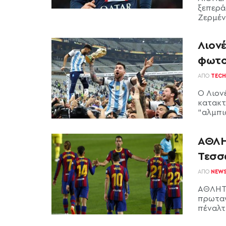
ξεπερά
Ζερμέν 
Λιον
φωτο
ΑΠΌ
TECH
Ο Λιον
κατακτ
“αλμπισ
ΑΘΛΗ
Τεσσ
ΑΠΌ
NEW
ΑΘΛΗΤΙ
πρωταγ
πέναλτι