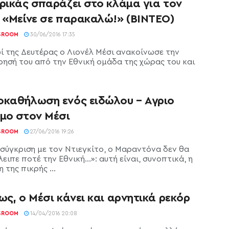
ρικάς σπαράζει στο κλάμα για τον
: «Μείνε σε παρακαλώ!» (ΒΙΝΤΕΟ)
SROOM
30/06/2016 17:35
ί της Δευτέρας ο Λιονέλ Μέσι ανακοίνωσε την
ησή του από την Εθνική ομάδα της χώρας του και
οκαθήλωση ενός ειδώλου – Αγριο
ιμο στον Μέσι
SROOM
27/06/2016 19:26
 σύγκριση με τον Ντιεγκίτο, ο Μαραντόνα δεν θα
ειπε ποτέ την Εθνική...»: αυτή είναι, συνοπτικά, η
 της πικρής ...
ως, ο Μέσι κάνει και αρνητικά ρεκόρ
SROOM
14/04/2016 20:08