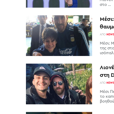
στο ...
Μέσι:
θαυμ
ΑΠΌ
NEW
Μέσι: 
της στ
ισόπαλο
Λιονέ
στη D
ΑΠΌ
NEW
Μέσι Π
το καπέ
βοηθού