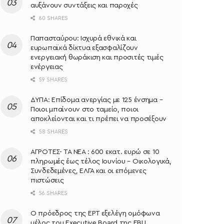
αυξάνουν συντάξεις και παροχές
60 SHARES
Παπασταύρου: Ισχυρά εθνικά και
ευρωπαϊκά δίκτυα εξασφαλίζουν
ενεργειακή θωράκιση και προσιτές τιμές
ενέργειας
59 SHARES
ΔΥΠΑ: Επίδομα ανεργίας με 125 ένσημα –
Ποιοι μπαίνουν στο ταμείο, ποιοι
αποκλείονται και τι πρέπει να προσέξουν
58 SHARES
ΑΓΡΟΤΕΣ- ΤΑ ΝΕΑ : 600 εκατ. ευρώ σε 10
πληρωμές έως τέλος Ιουνίου – Οικολογικά,
Συνδεδεμένες, ΕΛΓΑ και οι επόμενες
πιστώσεις
56 SHARES
Ο πρόεδρος της ΕΡΤ εξελέγη ομόφωνα
μέλος του Executive Board της EBU