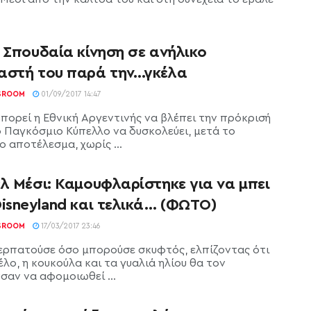
 Σπουδαία κίνηση σε ανήλικο
αστή του παρά την…γκέλα
SROOM
01/09/2017 14:47
Μπορεί η Εθνική Αργεντινής να βλέπει την πρόκρισή
ο Παγκόσμιο Κύπελλο να δυσκολεύει, μετά το
 αποτέλεσμα, χωρίς ...
λ Μέσι: Καμουφλαρίστηκε για να μπει
isneyland και τελικά… (ΦΩΤΟ)
SROOM
17/03/2017 23:46
ερπατούσε όσο μπορούσε σκυφτός, ελπίζοντας ότι
λο, η κουκούλα και τα γυαλιά ηλίου θα τον
σαν να αφομοιωθεί ...