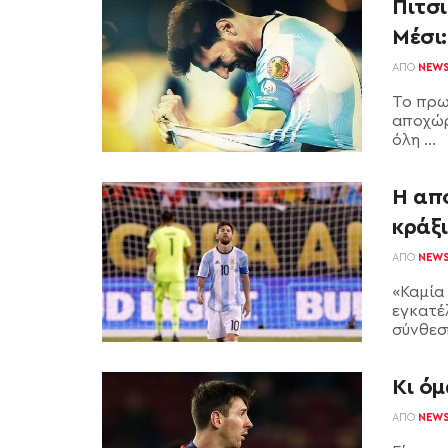
Πιτσι
Μέσι
ΑΠΌ
NEW
Το πρω
αποχώρ
όλη ...
Η απ
κράξ
ΑΠΌ
NEW
«Καμία
εγκατέλ
σύνθεση
Κι όμ
ΑΠΌ
NEW