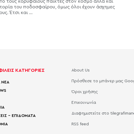
από τους κορυφαίους παίκτες στον κόσμο αλλά και
στορία του ποδοσφαίρου, όμως όλοι έχουν άσχημες
υς. Έτσι και ...
ΙΛΕΙΣ ΚΑΤΗΓΟΡΙΕΣ
About Us
Πρόσθεσε το μπάνερ μας Goo
 ΝΕΑ
EWS
Όροι χρήσης
Επικοινωνία
ΙΑ
Διαφημιστείτε στο tilegrafima
ΕΙΣ – ΕΠΙΔΟΜΑΤΑ
ΜΙΑ
RSS feed