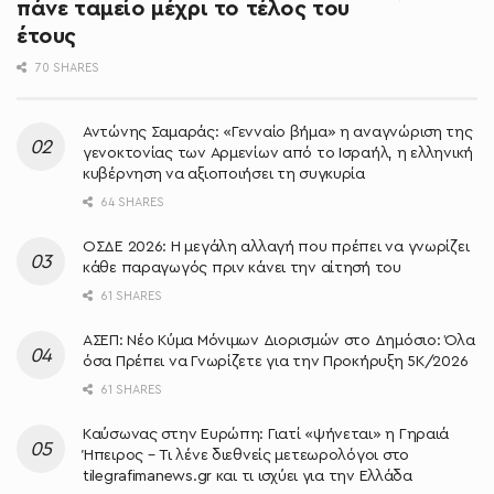
πάνε ταμείο μέχρι το τέλος του
έτους
70 SHARES
Αντώνης Σαμαράς: «Γενναίο βήμα» η αναγνώριση της
γενοκτονίας των Αρμενίων από το Ισραήλ, η ελληνική
κυβέρνηση να αξιοποιήσει τη συγκυρία
64 SHARES
ΟΣΔΕ 2026: Η μεγάλη αλλαγή που πρέπει να γνωρίζει
κάθε παραγωγός πριν κάνει την αίτησή του
61 SHARES
ΑΣΕΠ: Νέο Κύμα Μόνιμων Διορισμών στο Δημόσιο: Όλα
όσα Πρέπει να Γνωρίζετε για την Προκήρυξη 5Κ/2026
61 SHARES
Καύσωνας στην Ευρώπη: Γιατί «ψήνεται» η Γηραιά
Ήπειρος – Τι λένε διεθνείς μετεωρολόγοι στο
tilegrafimanews.gr και τι ισχύει για την Ελλάδα