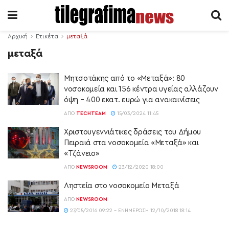
Αρχική
Ετικέτα
μεταξά
μεταξά
Μητσοτάκης από το «Μεταξά»: 80
νοσοκομεία και 156 κέντρα υγείας αλλάζουν
όψη – 400 εκατ. ευρώ για ανακαινίσεις
ΑΠΌ
TECHTEAM
15/03/2024 11:45
Χριστουγεννιάτικες δράσεις του Δήμου
Πειραιά στα νοσοκομεία «Μεταξά» και
«Τζάνειο»
ΑΠΌ
NEWSROOM
23/12/2020 18:00
Ληστεία στο νοσοκομείο Μεταξά
ΑΠΌ
NEWSROOM
27/05/2016 09:22 - ΕΝΗΜΈΡΩΣΗ 12/10/2018 18:14