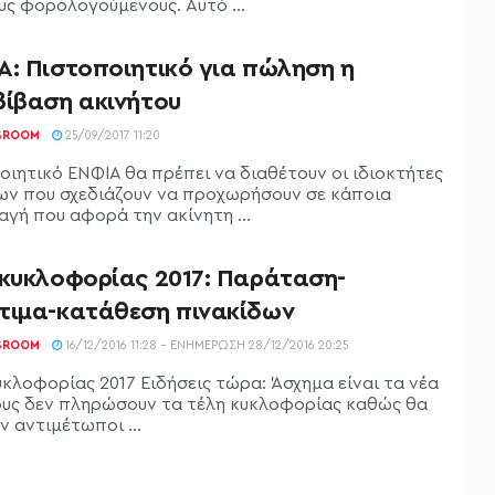
υς φορολογούμενους. Αυτό ...
Α: Πιστοποιητικό για πώληση η
βίβαση ακινήτου
SROOM
25/09/2017 11:20
οιητικό ΕΝΦΙΑ θα πρέπει να διαθέτουν οι ιδιοκτήτες
ων που σχεδιάζουν να προχωρήσουν σε κάποια
αγή που αφορά την ακίνητη ...
 κυκλοφορίας 2017: Παράταση-
τιμα-κατάθεση πινακίδων
SROOM
16/12/2016 11:28 - ΕΝΗΜΈΡΩΣΗ 28/12/2016 20:25
υκλοφορίας 2017 Ειδήσεις τώρα: Άσχημα είναι τα νέα
ους δεν πληρώσουν τα τέλη κυκλοφορίας καθώς θα
 αντιμέτωποι ...