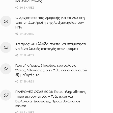
και Ανθούπολης
60 SHARES
O Αρχιεπίσκοπος Αμερικής για τα 250 έτη
από τη Διακήρυξη της Ανεξαρτησίας των
ΗΠΑ
59 SHARES
Τσίπρας: «Η Ελλάδα πρέπει να σταματήσει
να δίνει λευκές επιταγές στον Τραμπ»
57 SHARES
Γιορτή σήμερα 5 Ιουλίου, εορτολόγιο:
Όσιος Αθανάσιος ο εν Άθω και οι συν αυτώ
έξι μαθητές του
57 SHARES
ΠΛΗΡΩΜΕΣ ΟΣΔΕ 2026: Ποιοι πληρώθηκαν,
ποιοι μένουν εκτός – Τι έρχεται για
Βιολογικά, Δασώσεις, Προανθικά και de
minimis
68 SHARES