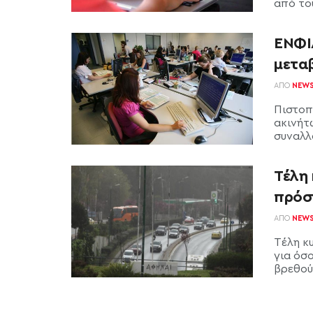
από το
ΕΝΦΙ
μετα
ΑΠΌ
NEW
Πιστοπ
ακινήτ
συναλλ
Τέλη
πρόσ
ΑΠΌ
NEW
Tέλη κ
για όσ
βρεθούν