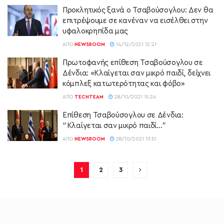
Προκλητικός ξανά ο Τσαβούσογλου: Δεν θα
επιτρέψουμε σε κανέναν να εισέλθει στην
υφαλοκρηπίδα μας
ΑΠΌ
NEWSROOM
14/12/2021 12:21
Πρωτοφανής επίθεση Τσαβούσογλου σε
Δένδια: «Κλαίγεται σαν μικρό παιδί, δείχνει
κόμπλεξ κατωτερότητας και φόβο»
ΑΠΌ
TECHTEAM
28/10/2021 15:24
Επίθεση Τσαβούσογλου σε Δένδια:
“Κλαίγεται σαν μικρό παιδί…”
ΑΠΌ
NEWSROOM
28/10/2021 13:51
1
2
3