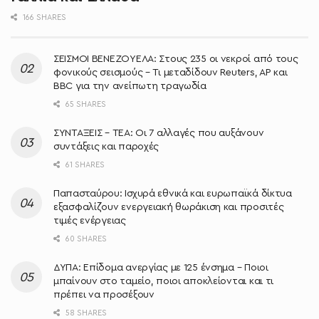
166 SHARES
ΣΕΙΣΜΟΙ ΒΕΝΕΖΟΥΕΛΑ: Στους 235 οι νεκροί από τους
φονικούς σεισμούς – Τι μεταδίδουν Reuters, AP και
BBC για την ανείπωτη τραγωδία
65 SHARES
ΣΥΝΤΑΞΕΙΣ – ΤΕΑ: Οι 7 αλλαγές που αυξάνουν
συντάξεις και παροχές
61 SHARES
Παπασταύρου: Ισχυρά εθνικά και ευρωπαϊκά δίκτυα
εξασφαλίζουν ενεργειακή θωράκιση και προσιτές
τιμές ενέργειας
60 SHARES
ΔΥΠΑ: Επίδομα ανεργίας με 125 ένσημα – Ποιοι
μπαίνουν στο ταμείο, ποιοι αποκλείονται και τι
πρέπει να προσέξουν
58 SHARES