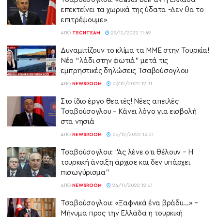
επεκτείνει τα χωρικά της ύδατα -Δεν θα το
επιτρέψουμε»
ΑΠΌ
TECHTEAM
29/12/2022 11:49
Δυναμιτίζουν το κλίμα τα ΜΜΕ στην Τουρκία!
Νέο “λάδι στην φωτιά” μετά τις
εμπρηστικές δηλώσεις Τσαβούσογλου
ΑΠΌ
NEWSROOM
07/12/2022 12:31
Στο ίδιο έργο θεατές! Νέες απειλές
Τσαβούσογλου – Κάνει λόγο για εισβολή
στα νησιά
ΑΠΌ
NEWSROOM
06/12/2022 13:01
Τσαβούσογλου: “Ας λένε ότι θέλουν – Η
τουρκική άνοιξη άρχισε και δεν υπάρχει
πισωγύρισμα”
ΑΠΌ
NEWSROOM
24/11/2022 12:41
Τσαβούσογλου: «Ξαφνικά ένα βράδυ…» –
Μήνυμα προς την Ελλάδα η τουρκική