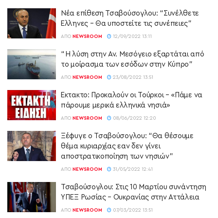
Νέα επίθεση Τσαβούσογλου: “Συνέλθετε
Έλληνες – Θα υποστείτε τις συνέπειες”
ΑΠΌ
NEWSROOM
12/09/2022 13:11
“Η λύση στην Αν. Μεσόγειο εξαρτάται από
το μοίρασμα των εσόδων στην Κύπρο”
ΑΠΌ
NEWSROOM
23/08/2022 13:51
Έκτακτο: Προκαλούν οι Τούρκοι – «Πάμε να
πάρουμε μερικά ελληνικά νησιά»
ΑΠΌ
NEWSROOM
08/06/2022 12:20
Ξέφυγε ο Τσαβούσογλου: “Θα θέσουμε
θέμα κυριαρχίας εαν δεν γίνει
αποστρατικοποίηση των νησιών”
ΑΠΌ
NEWSROOM
31/05/2022 12:41
Τσαβούσογλου: Στις 10 Μαρτίου συνάντηση
ΥΠΕΞ Ρωσίας – Ουκρανίας στην Αττάλεια
ΑΠΌ
NEWSROOM
07/03/2022 13:51