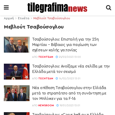
Αρχική
Ετικέτα
Μεβλούτ Τσαβούσογλου
Μεβλούτ Τσαβούσογλου
Τσαβούσογλου: Επιστολή για την 25η
Μαρτίου – Βέβαιος για παγίωση των
σχέσεων καλής γειτονίας
ΑΠΌ
TECHTEAM
25/03/2023 13:00
Τσαβούσογλου: Ανοίξαμε νέα σελίδα με την
Ελλάδα μετά τον σεισμό
ΑΠΌ
TECHTEAM
14/02/2023 13:01
Νέα επίθεση Τσαβούσογλου στην Ελλάδα
μετά το στραπάτσο από τη συνάντηση με
τον Μπλίνκεν για τα F-16
ΑΠΌ
NEWSROOM
19/01/2023 13:01
Τσαβούσογλου: «Casus belli αν η Ελλάδα