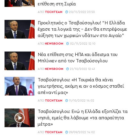
επίθεση στη Συρία
ΑΠΌ
TECHTEAM
20/11/2022 23:50
Προκλητικός ο Τσαβούσογλου! “Η Ελλάδα
έχασε τα λογικά της – Δεν θα επιτρέψουμε
αύξηση των χωρικών υδάτων στο Αιγαίο”
ΑΠΌ
NEWSROOM
02/11/2022 12:10
Νέα επίθεση στις ΗΠΑ και άδεισμα του
Μπλίνκεν από τον Τσαβούσογλου
ΑΠΌ
NEWSROOM
21/10/2022 12:41
Τσαβούσογλου: «Η Τουρκία θα κάνει
γεωτρήσεις, ακόμη κι αν ο κόσμος σταθεί
απέναντί μας»
ΑΠΌ
TECHTEAM
11/10/2022 14:02
Τσαβούσογλου: Ενώ η Ελλάδα εξοπλίζει τα
νησιά, εμείς θα λάβουμε «τα απαραίτητα
μέτρα»
ΑΠΌ
TECHTEAM
29/09/2022 14:02