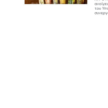
ανοίγε
του Υπ
συνεργα