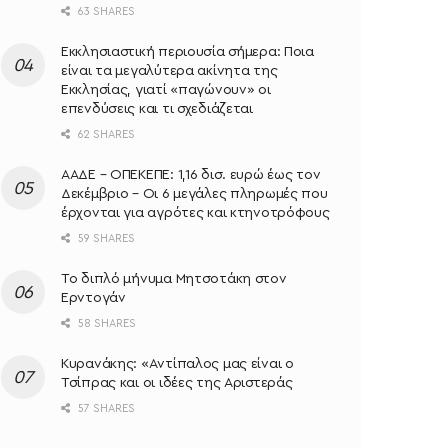
63 SHARES
Εκκλησιαστική περιουσία σήμερα: Ποια
είναι τα μεγαλύτερα ακίνητα της
Εκκλησίας, γιατί «παγώνουν» οι
επενδύσεις και τι σχεδιάζεται
62 SHARES
ΑΑΔΕ – ΟΠΕΚΕΠΕ: 1,16 δισ. ευρώ έως τον
Δεκέμβριο – Οι 6 μεγάλες πληρωμές που
έρχονται για αγρότες και κτηνοτρόφους
59 SHARES
Το διπλό μήνυμα Μητσοτάκη στον
Ερντογάν
58 SHARES
Κυρανάκης: «Aντίπαλος μας είναι ο
Τσίπρας και οι ιδέες της Αριστεράς
57 SHARES