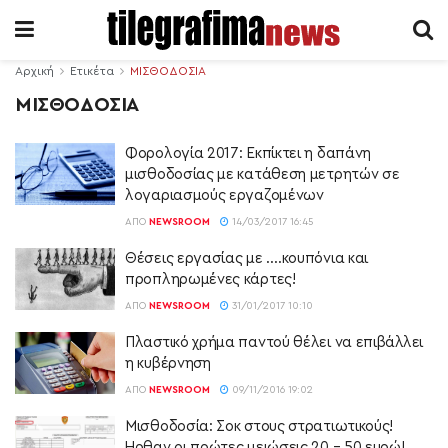
Αρχική
Ετικέτα
ΜΙΣΘΟΔΟΣΙΑ
ΜΙΣΘΟΔΟΣΙΑ
Φορολογία 2017: Εκπίκτει η δαπάνη
μισθοδοσίας με κατάθεση μετρητών σε
λογαριασμούς εργαζομένων
ΑΠΌ
NEWSROOM
14/03/2017 16:45
Θέσεις εργασίας με ….κουπόνια και
προπληρωμένες κάρτες!
ΑΠΌ
NEWSROOM
31/01/2017 10:10
Πλαστικό χρήμα παντού θέλει να επιβάλλει
η κυβέρνηση
ΑΠΌ
NEWSROOM
09/11/2016 19:02
Μισθοδοσία: Σοκ στους στρατιωτικούς!
Ήρθαν οι πρώτες μειώσεις 20 – 50 ευρώ!